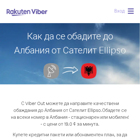
Вход
Togg
navig
Как да се обадите до
Албания от Сателит Ellipso
С Viber Out можете да направите качествени
обаждания до Албания от Сателит Ellipso.
Обадете се
на всеки номер в Албания - стационарен или мобилен!
- с цени от 19.0 ¢ за минута.
Купете кредитни пакети или абонаментен план, за да