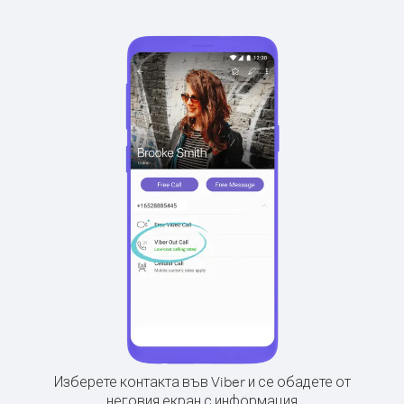
Изберете контакта във Viber и се обадете от
неговия екран с информация