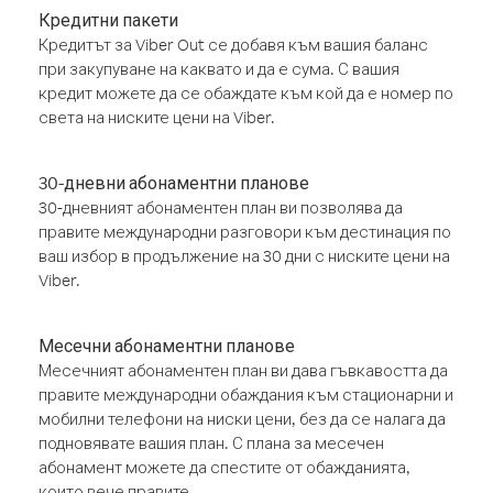
Кредитни пакети
Кредитът за Viber Out се добавя към вашия баланс
при закупуване на каквато и да е сума. С вашия
кредит можете да се обаждате към кой да е номер по
света на ниските цени на Viber.
30-дневни абонаментни планове
30-дневният абонаментен план ви позволява да
правите международни разговори към дестинация по
ваш избор в продължение на 30 дни с ниските цени на
Viber.
Месечни абонаментни планове
Месечният абонаментен план ви дава гъвкавостта да
правите международни обаждания към стационарни и
мобилни телефони на ниски цени, без да се налага да
подновявате вашия план. С плана за месечен
абонамент можете да спестите от обажданията,
които вече правите