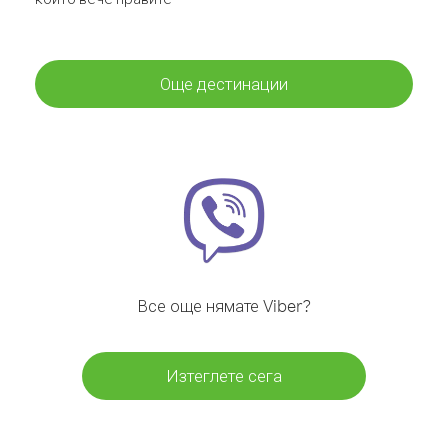
Още дестинации
Все още нямате Viber?
Изтеглете сега