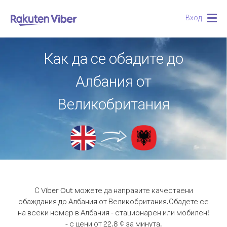
Вход
Togg
navig
Как да се обадите до
Албания от
Великобритания
С Viber Out можете да направите качествени
обаждания до Албания от Великобритания.
Обадете се
на всеки номер в Албания - стационарен или мобилен!
- с цени от 22.8 ¢ за минута.