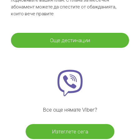
абонамент можете да спестите от обажданията,
които вече правите
Още дестинации
Все още нямате Viber?
Изтеглете сега