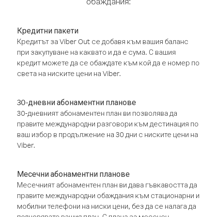
обаждания:
Кредитни пакети
Кредитът за Viber Out се добавя към вашия баланс
при закупуване на каквато и да е сума. С вашия
кредит можете да се обаждате към кой да е номер по
света на ниските цени на Viber.
30-дневни абонаментни планове
30-дневният абонаментен план ви позволява да
правите международни разговори към дестинация по
ваш избор в продължение на 30 дни с ниските цени на
Viber.
Месечни абонаментни планове
Месечният абонаментен план ви дава гъвкавостта да
правите международни обаждания към стационарни и
мобилни телефони на ниски цени, без да се налага да
подновявате вашия план. С плана за месечен