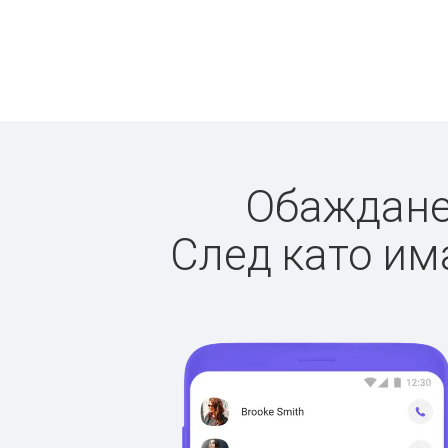
Обажданет
След като има