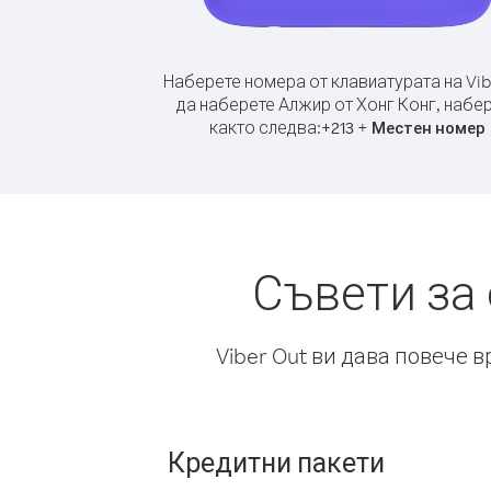
Наберете номера от клавиатурата на Vib
да наберете Алжир от Хонг Конг, набе
както следва:
+
+
213
Местен номер
Съвети за
Viber Out ви дава повече 
Кредитни пакети