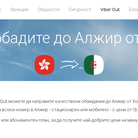
е
Функции
Общности
Сигурност
Viber Out
Бло
обадите до Алжир о
 Out можете да направите качествени обаждания до Алжир от Хо
 всеки номер в Алжир - стационарен или мобилен! - с цени от 13.
 или абонаментен план, за да получите най-добрите цени на мин