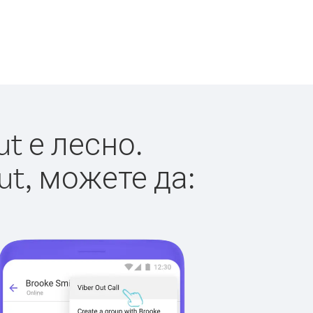
t е лесно.
ut, можете да: