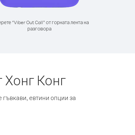
рете “Viber Out Call” от горната лента на
разговора
 Хонг Конг
е гъвкави, евтини опции за