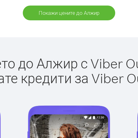
Покажи цените до Алжир
о до Алжир с Viber Ou
те кредити за Viber O