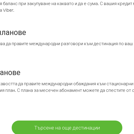
я баланс при закупуване на каквато и да е сума. С вашия креди
 Viber.
планове
ява да правите международни разговори към дестинация по ваш
ланове
кавостта да правите международни обаждания към стационарни 
шия план. С плана за месечен абонамент можете да спестите от 
Търсене на още дестинации