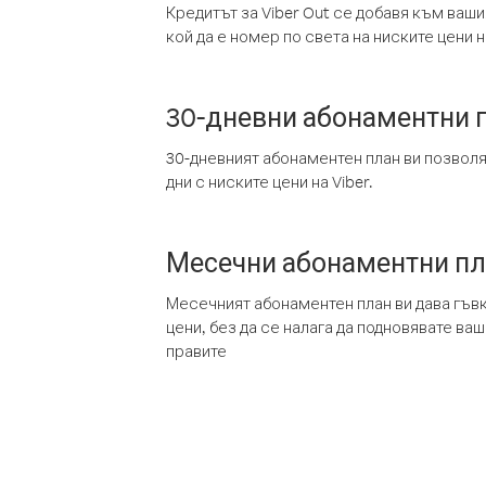
Кредитът за Viber Out се добавя към ваши
кой да е номер по света на ниските цени на
30-дневни абонаментни 
30-дневният абонаментен план ви позвол
дни с ниските цени на Viber.
Месечни абонаментни п
Месечният абонаментен план ви дава гъв
цени, без да се налага да подновявате ва
правите