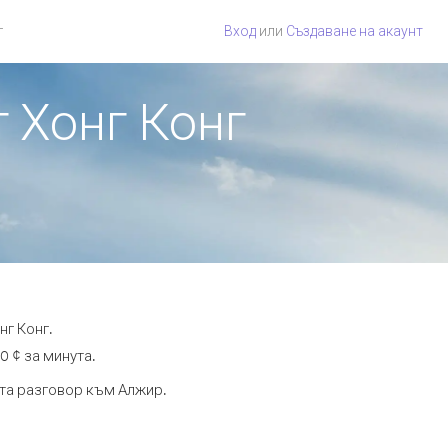
г
Вход
или
Създаване на акаунт
т Хонг Конг
нг Конг.
0 ¢ за минута.
ута разговор към Алжир.