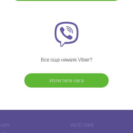
Все още нямате Viber?
Изтеглете сега
АНИЯ
ИЗТЕГЛЯНЕ