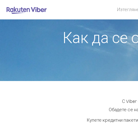
Изтеглян
Как да се 
С Viber
Обадете се на
Купете кредитни пакети