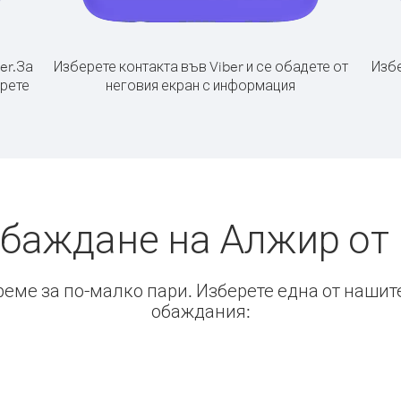
er.
За
Изберете контакта във Viber и се обадете от
Избе
ерете
неговия екран с информация
обаждане на Алжир от 
време за по-малко пари. Изберете една от нашит
обаждания: