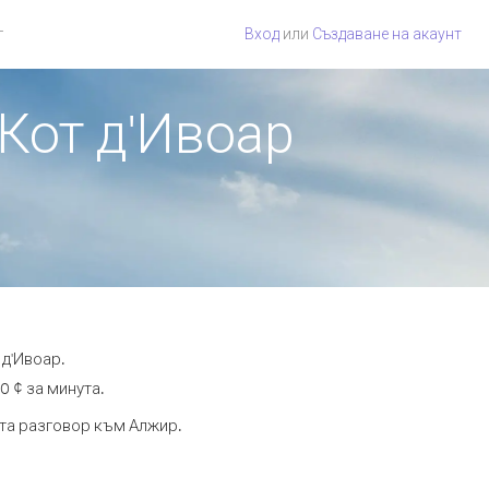
г
Вход
или
Създаване на акаунт
 Кот д'Ивоар
 д'Ивоар.
0 ¢ за минута.
ута разговор към Алжир.