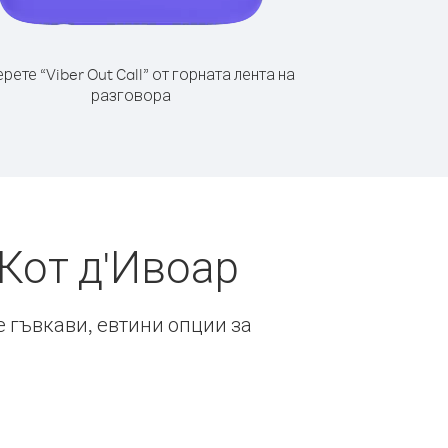
рете “Viber Out Call” от горната лента на
разговора
Кот д'Ивоар
е гъвкави, евтини опции за