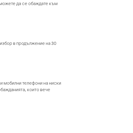
т можете да се обаждате към
 избор в продължение на 30
и мобилни телефони на ниски
обажданията, които вече