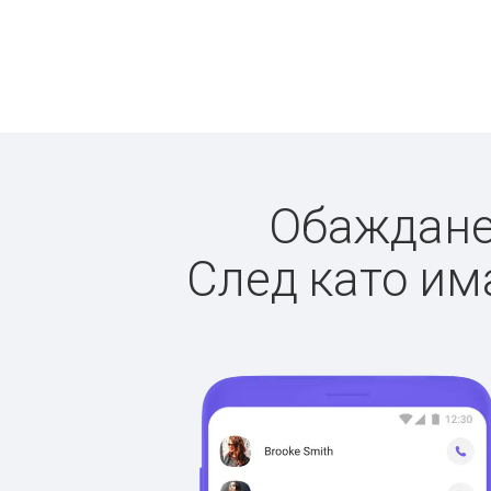
Обажданет
След като има