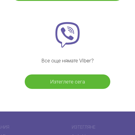
Все още нямате Viber?
Изтеглете сега
АНИЯ
ИЗТЕГЛЯНЕ