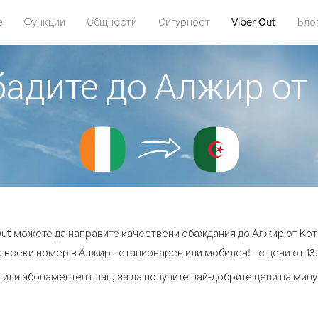
е
Функции
Общности
Сигурност
Viber Out
Бло
бадите до Алжир от
Out можете да направите качествени обаждания до Алжир от Кот
 всеки номер в Алжир - стационарен или мобилен! - с цени от 13.
 или абонаментен план, за да получите най-добрите цени на мин