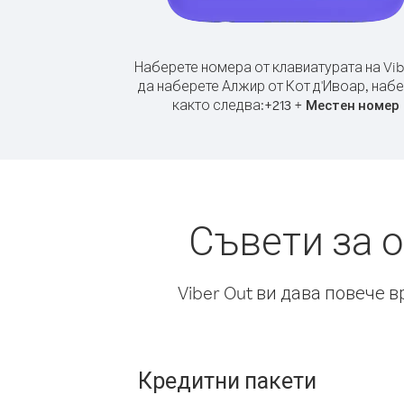
Наберете номера от клавиатурата на Vib
да наберете Алжир от Кот д'Ивоар, наб
както следва:
+
+
213
Местен номер
Съвети за 
Viber Out ви дава повече 
Кредитни пакети