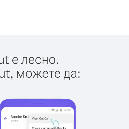
t е лесно.
ut, можете да: