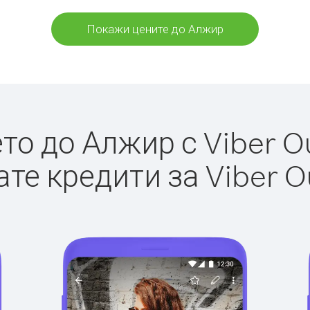
Покажи цените до Алжир
о до Алжир с Viber Ou
те кредити за Viber O