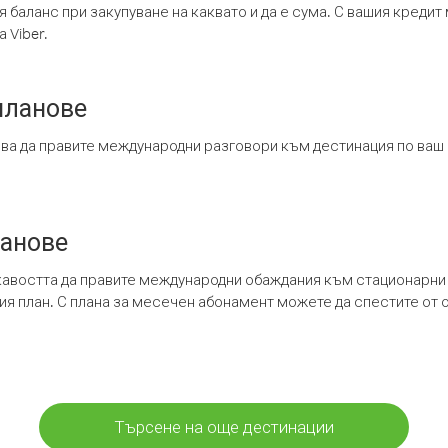
я баланс при закупуване на каквато и да е сума. С вашия креди
 Viber.
планове
ява да правите международни разговори към дестинация по ваш
ланове
кавостта да правите международни обаждания към стационарни 
шия план. С плана за месечен абонамент можете да спестите от 
Търсене на още дестинации