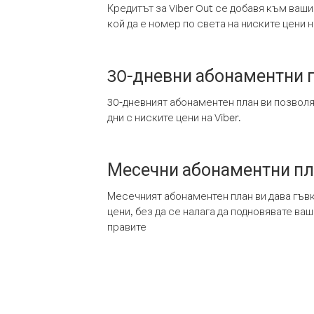
Кредитът за Viber Out се добавя към ваши
кой да е номер по света на ниските цени на
30-дневни абонаментни 
30-дневният абонаментен план ви позвол
дни с ниските цени на Viber.
Месечни абонаментни п
Месечният абонаментен план ви дава гъв
цени, без да се налага да подновявате ва
правите