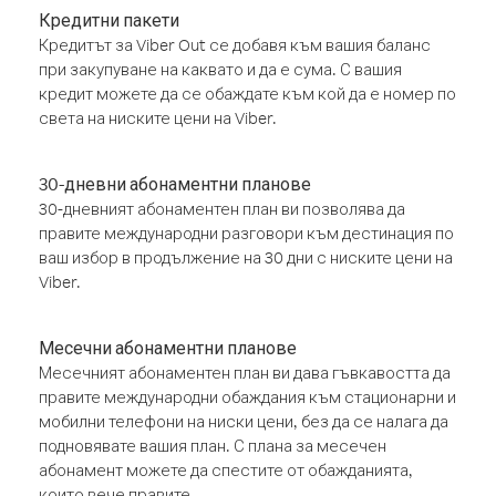
Кредитни пакети
Кредитът за Viber Out се добавя към вашия баланс
при закупуване на каквато и да е сума. С вашия
кредит можете да се обаждате към кой да е номер по
света на ниските цени на Viber.
30-дневни абонаментни планове
30-дневният абонаментен план ви позволява да
правите международни разговори към дестинация по
ваш избор в продължение на 30 дни с ниските цени на
Viber.
Месечни абонаментни планове
Месечният абонаментен план ви дава гъвкавостта да
правите международни обаждания към стационарни и
мобилни телефони на ниски цени, без да се налага да
подновявате вашия план. С плана за месечен
абонамент можете да спестите от обажданията,
които вече правите