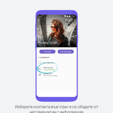
Изберете контакта във Viber и се обадете от
неговия екран с информация