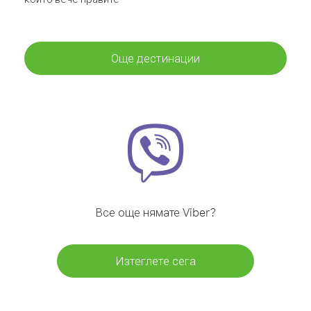
Още дестинации
Все още нямате Viber?
Изтеглете сега