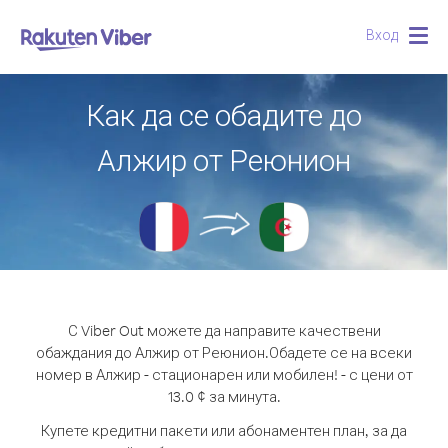
Вход
Togg
navig
Как да се обадите до
Алжир от Реюнион
С Viber Out можете да направите качествени
обаждания до Алжир от Реюнион.
Обадете се на всеки
номер в Алжир - стационарен или мобилен! - с цени от
13.0 ¢ за минута.
Купете кредитни пакети или абонаментен план, за да