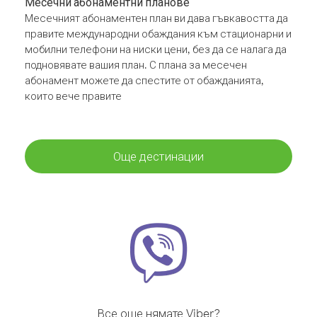
Месечни абонаментни планове
Месечният абонаментен план ви дава гъвкавостта да
правите международни обаждания към стационарни и
мобилни телефони на ниски цени, без да се налага да
подновявате вашия план. С плана за месечен
абонамент можете да спестите от обажданията,
които вече правите
Още дестинации
Все още нямате Viber?