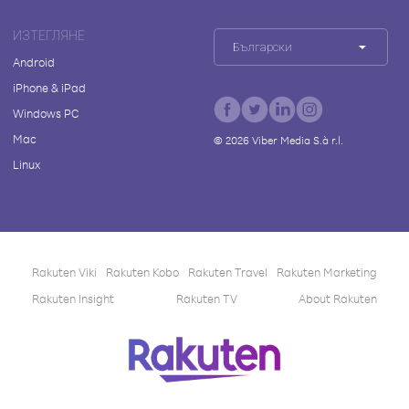
ИЗТЕГЛЯНЕ
Български
Android
iPhone & iPad
Windows PC
Mac
©
2026
Viber Media S.à r.l.
Linux
Rakuten Viki
Rakuten Kobo
Rakuten Travel
Rakuten Marketing
Rakuten Insight
Rakuten TV
About Rakuten