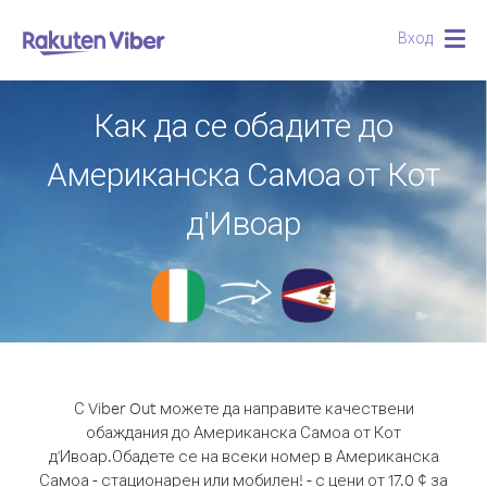
Вход
Togg
navig
Как да се обадите до
Американска Самоа от Кот
д'Ивоар
С Viber Out можете да направите качествени
обаждания до Американска Самоа от Кот
д'Ивоар.
Обадете се на всеки номер в Американска
Самоа - стационарен или мобилен! - с цени от 17.0 ¢ за