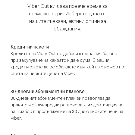
Viber Out ви дава повече време за
по-малко пари. Изберете една от
нашите гъвкави, евтини опции за
обаждания:
Кредитни пакети
Кредитът за Viber Out се добавя към вашия баланс
при закупуване на каквато и да е сума. С вашия
кредит можете да се обаждате към кой да е номер по
света на ниските цени на Viber.
30-дневни абонаментни планове
30-дневният абонаментен план ви позволява да
правите международни разговори към дестинация по
ваш избор в продължение на 30 дни с ниските цени на
Viber.