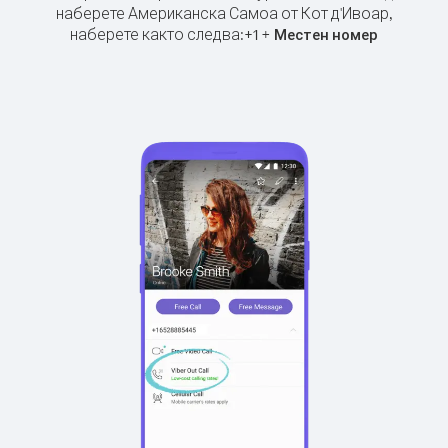
наберете Американска Самоа от Кот д'Ивоар,
наберете както следва:
+
+
1
Местен номер