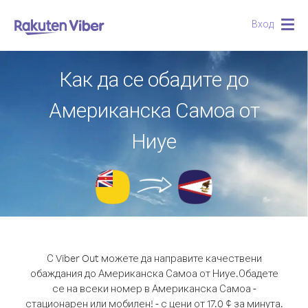
Вход
Togg
navig
Как да се обадите до
Американска Самоа от
Ниуе
С Viber Out можете да направите качествени
обаждания до Американска Самоа от Ниуе.
Обадете
се на всеки номер в Американска Самоа -
стационарен или мобилен! - с цени от 17.0 ¢ за минута.