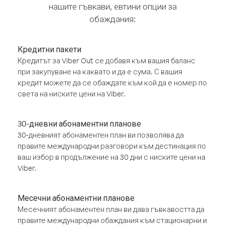
нашите гъвкави, евтини опции за
обаждания:
Кредитни пакети
Кредитът за Viber Out се добавя към вашия баланс
при закупуване на каквато и да е сума. С вашия
кредит можете да се обаждате към кой да е номер по
света на ниските цени на Viber.
30-дневни абонаментни планове
30-дневният абонаментен план ви позволява да
правите международни разговори към дестинация по
ваш избор в продължение на 30 дни с ниските цени на
Viber.
Месечни абонаментни планове
Месечният абонаментен план ви дава гъвкавостта да
правите международни обаждания към стационарни и