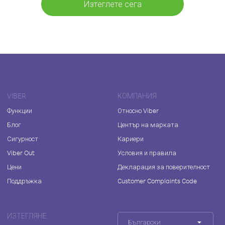
Изтеглете сега
VIBER
КОМПАНИЯ
Функции
Относно Viber
Блог
Център на марката
Сигурност
Кариери
Viber Out
Условия и правила
Цени
Декларация за поверителност
Поддръжка
Customer Complaints Code
ИЗТЕГЛЯНЕ
Български