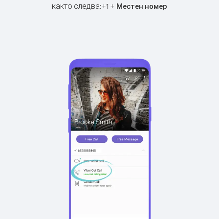
както следва:
+
+
1
Местен номер