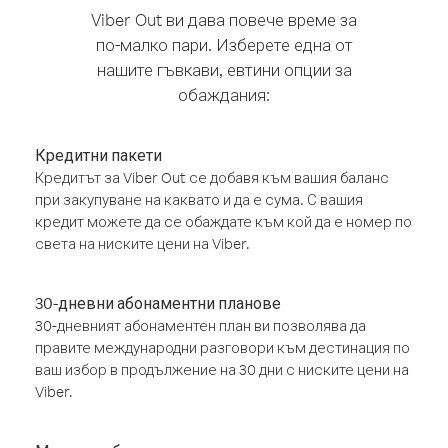
Viber Out ви дава повече време за
по-малко пари. Изберете една от
нашите гъвкави, евтини опции за
обаждания:
Кредитни пакети
Кредитът за Viber Out се добавя към вашия баланс
при закупуване на каквато и да е сума. С вашия
кредит можете да се обаждате към кой да е номер по
света на ниските цени на Viber.
30-дневни абонаментни планове
30-дневният абонаментен план ви позволява да
правите международни разговори към дестинация по
ваш избор в продължение на 30 дни с ниските цени на
Viber.