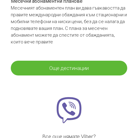
Месечни абонаментни планове
Месечният абонаментен план ви дава гъвкавостта да
правите международни обаждания към стационарни и
мобилни телефони на ниски цени, без да се налага да
подновявате вашия план. С плана за месечен
абонамент можете да спестите от обажданията,
които вече правите
Още дестинации
Все още нямате Viber?