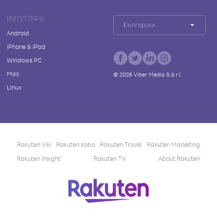
ИЗТЕГЛЯНЕ
Български
Android
iPhone & iPad
Windows PC
Mac
©
2026
Viber Media S.à r.l.
Linux
Rakuten Viki
Rakuten Kobo
Rakuten Travel
Rakuten Marketing
Rakuten Insight
Rakuten TV
About Rakuten