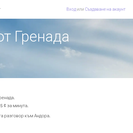
г
Вход
или
Създаване на акаунт
от Гренада
ренада.
5 ¢ за минута.
ута разговор към Андора.