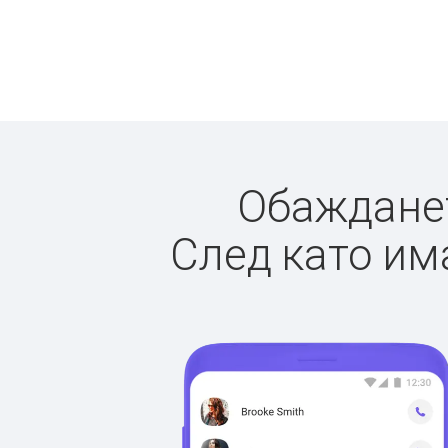
Обажданет
След като има