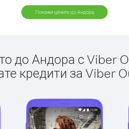
Покажи цените до Андора
о до Андора с Viber Ou
те кредити за Viber O