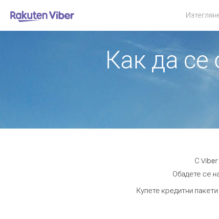
Изтеглян
Как да се
С Vibe
Обадете се на
Купете кредитни пакети 