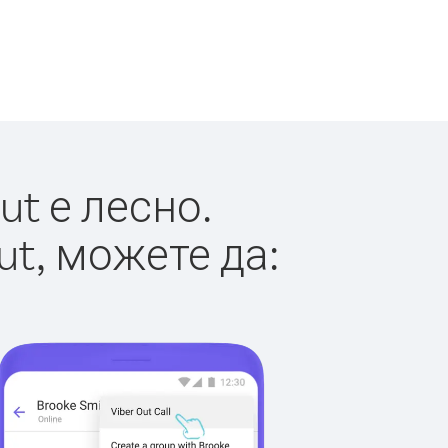
t е лесно.
ut, можете да: