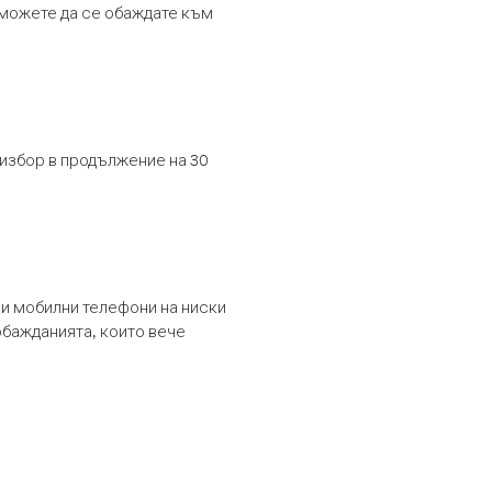
т можете да се обаждате към
 избор в продължение на 30
и мобилни телефони на ниски
обажданията, които вече