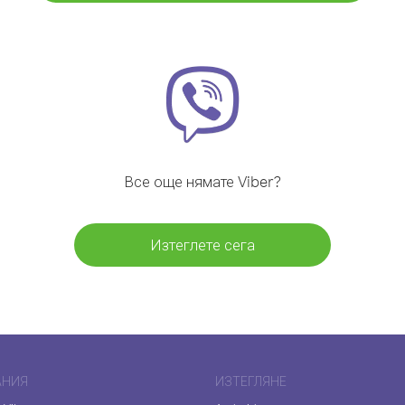
Все още нямате Viber?
Изтеглете сега
АНИЯ
ИЗТЕГЛЯНЕ