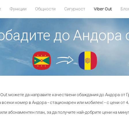
е
Функции
Общности
Сигурност
Viber Out
Бло
 обадите до Андора 
r Out можете да направите качествени обаждания до Андора от Г
 всеки номер в Андора - стационарен или мобилен! - с цени от 4.
или абонаментен план, за да получите най-добрите цени на мин