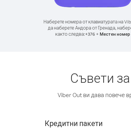
Наберете номера от клавиатурата на Vib
да наберете Андора от Гренада, набер
както следва:
+
+
376
Местен номер
Съвети за
Viber Out ви дава повече 
Кредитни пакети