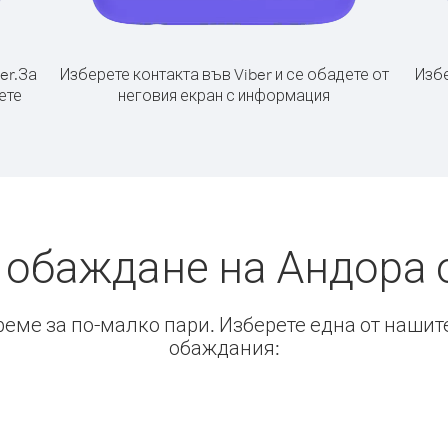
er.
За
Изберете контакта във Viber и се обадете от
Избе
ете
неговия екран с информация
 обаждане на Андора 
време за по-малко пари. Изберете една от нашит
обаждания: