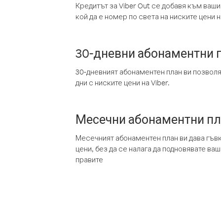
Кредитът за Viber Out се добавя към ваши
кой да е номер по света на ниските цени на
30-дневни абонаментни 
30-дневният абонаментен план ви позвол
дни с ниските цени на Viber.
Месечни абонаментни п
Месечният абонаментен план ви дава гъв
цени, без да се налага да подновявате ва
правите