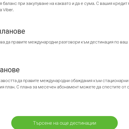
я баланс при закупуване на каквато и да е сума. С вашия креди
 Viber.
планове
ява да правите международни разговори към дестинация по ваш
ланове
кавостта да правите международни обаждания към стационарни 
шия план. С плана за месечен абонамент можете да спестите от 
Търсене на още дестинации