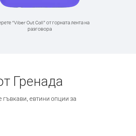
рете “Viber Out Call” от горната лента на
разговора
от Гренада
е гъвкави, евтини опции за