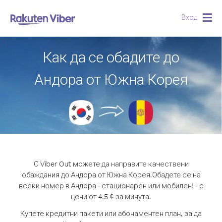
Вход
Togg
navig
Как да се обадите до
Андора от Южна Корея
С Viber Out можете да направите качествени
обаждания до Андора от Южна Корея.
Обадете се на
всеки номер в Андора - стационарен или мобилен! - с
цени от 4.5 ¢ за минута.
Купете кредитни пакети или абонаментен план, за да