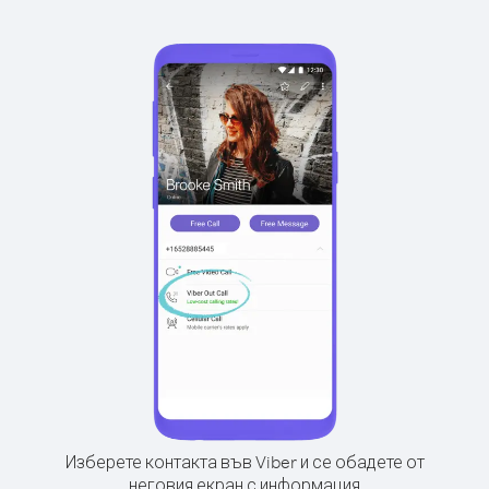
Изберете контакта във Viber и се обадете от
неговия екран с информация