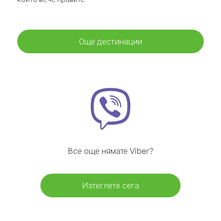
Още дестинации
Все още нямате Viber?
Изтеглете сега