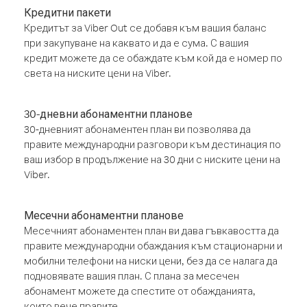
Кредитни пакети
Кредитът за Viber Out се добавя към вашия баланс
при закупуване на каквато и да е сума. С вашия
кредит можете да се обаждате към кой да е номер по
света на ниските цени на Viber.
30-дневни абонаментни планове
30-дневният абонаментен план ви позволява да
правите международни разговори към дестинация по
ваш избор в продължение на 30 дни с ниските цени на
Viber.
Месечни абонаментни планове
Месечният абонаментен план ви дава гъвкавостта да
правите международни обаждания към стационарни и
мобилни телефони на ниски цени, без да се налага да
подновявате вашия план. С плана за месечен
абонамент можете да спестите от обажданията,
които вече правите