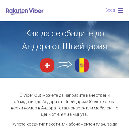
Вход
Togg
navig
Как да се обадите до
Андора от Швейцария
С Viber Out можете да направите качествени
обаждания до Андора от Швейцария.
Обадете се на
всеки номер в Андора - стационарен или мобилен! - с
цени от 4.9 ¢ за минута.
Купете кредитни пакети или абонаментен план, за да