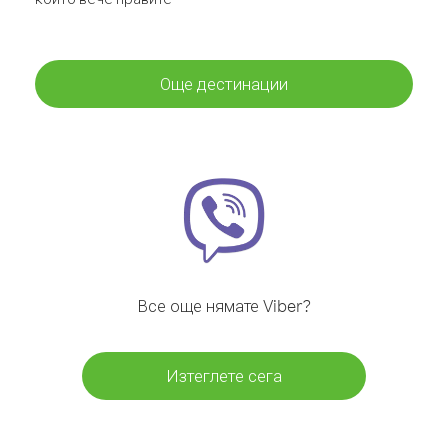
Още дестинации
Все още нямате Viber?
Изтеглете сега