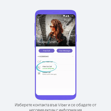
Изберете контакта във Viber и се обадете от
неговия екран с информация