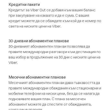
Кредитни пакети
Кредитът за Viber Out се добавя към вашия баланс
при закупуване на каквато и да е сума. С вашия
кредит можете да се обаждате към кой да е номер по
света на ниските цени на Viber.
30-дневни абонаментни планове
30-дневният абонаментен план ви позволява да
правите международни разговори към дестинация по
ваш избор в продължение на 30 дни с ниските цени на
Viber.
Месечни абонаментни планове
Месечният абонаментен план ви дава гъвкавостта да
правите международни обаждания към стационарни и
мобилни телефони на ниски цени, без да се налага да
подновявате вашия план. С плана за месечен
абонамент можете да спестите от обажданията,
които вече правите