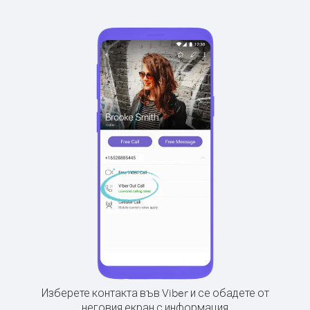
Изберете контакта във Viber и се обадете от
неговия екран с информация