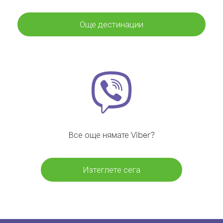
Още дестинации
Все още нямате Viber?
Изтеглете сега