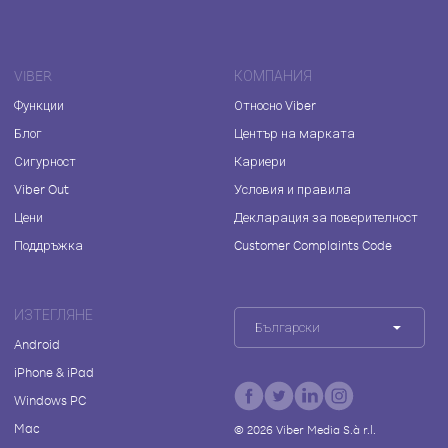
VIBER
КОМПАНИЯ
Функции
Относно Viber
Блог
Център на марката
Сигурност
Кариери
Viber Out
Условия и правила
Цени
Декларация за поверителност
Поддръжка
Customer Complaints Code
ИЗТЕГЛЯНЕ
Български
Android
iPhone & iPad
Windows PC
Mac
©
2026
Viber Media S.à r.l.