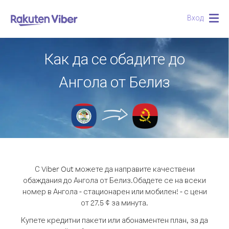
Вход
Togg
navig
Как да се обадите до
Ангола от Белиз
С Viber Out можете да направите качествени
обаждания до Ангола от Белиз.
Обадете се на всеки
номер в Ангола - стационарен или мобилен! - с цени
от 27.5 ¢ за минута.
Купете кредитни пакети или абонаментен план, за да