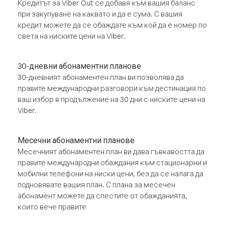
Кредитът за Viber Out се добавя към вашия баланс
при закупуване на каквато и да е сума. С вашия
кредит можете да се обаждате към кой да е номер по
света на ниските цени на Viber.
30-дневни абонаментни планове
30-дневният абонаментен план ви позволява да
правите международни разговори към дестинация по
ваш избор в продължение на 30 дни с ниските цени на
Viber.
Месечни абонаментни планове
Месечният абонаментен план ви дава гъвкавостта да
правите международни обаждания към стационарни и
мобилни телефони на ниски цени, без да се налага да
подновявате вашия план. С плана за месечен
абонамент можете да спестите от обажданията,
които вече правите