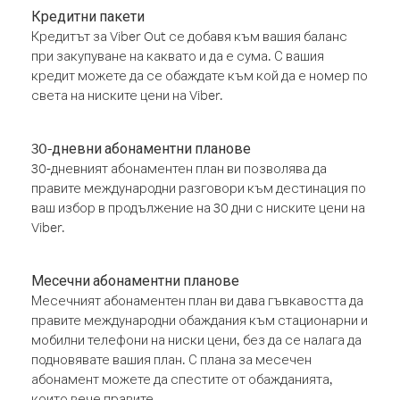
Кредитни пакети
Кредитът за Viber Out се добавя към вашия баланс
при закупуване на каквато и да е сума. С вашия
кредит можете да се обаждате към кой да е номер по
света на ниските цени на Viber.
30-дневни абонаментни планове
30-дневният абонаментен план ви позволява да
правите международни разговори към дестинация по
ваш избор в продължение на 30 дни с ниските цени на
Viber.
Месечни абонаментни планове
Месечният абонаментен план ви дава гъвкавостта да
правите международни обаждания към стационарни и
мобилни телефони на ниски цени, без да се налага да
подновявате вашия план. С плана за месечен
абонамент можете да спестите от обажданията,
които вече правите