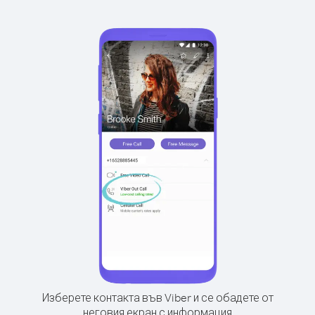
Изберете контакта във Viber и се обадете от
неговия екран с информация