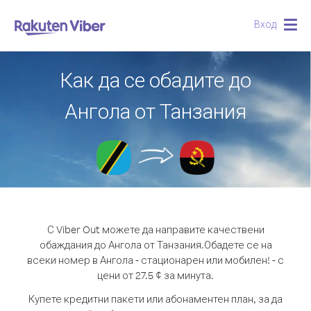
Вход
Togg
navig
Как да се обадите до
Ангола от Танзания
С Viber Out можете да направите качествени
обаждания до Ангола от Танзания.
Обадете се на
всеки номер в Ангола - стационарен или мобилен! - с
цени от 27.5 ¢ за минута.
Купете кредитни пакети или абонаментен план, за да