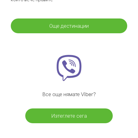
Още дестинации
Все още нямате Viber?
Изтеглете сега