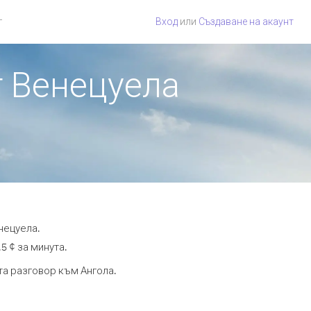
г
Вход
или
Създаване на акаунт
т Венецуела
нецуела.
5 ¢ за минута.
та разговор към Ангола.