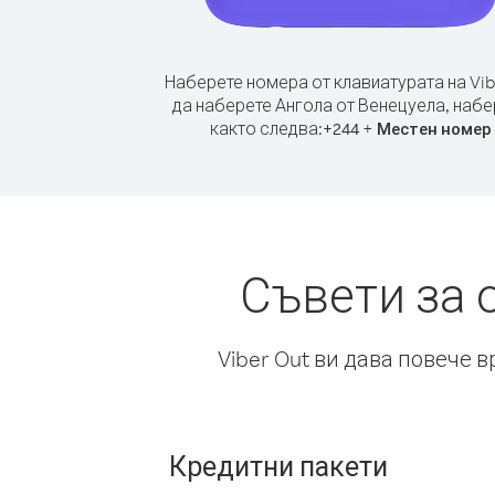
Наберете номера от клавиатурата на Vib
да наберете Ангола от Венецуела, набе
както следва:
+
+
244
Местен номер
Съвети за 
Viber Out ви дава повече 
Кредитни пакети