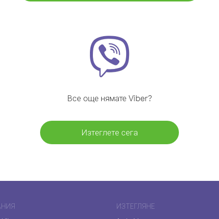
Все още нямате Viber?
Изтеглете сега
АНИЯ
ИЗТЕГЛЯНЕ