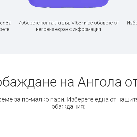
er.
За
Изберете контакта във Viber и се обадете от
Избе
рете
неговия екран с информация
обаждане на Ангола о
време за по-малко пари. Изберете една от нашит
обаждания: