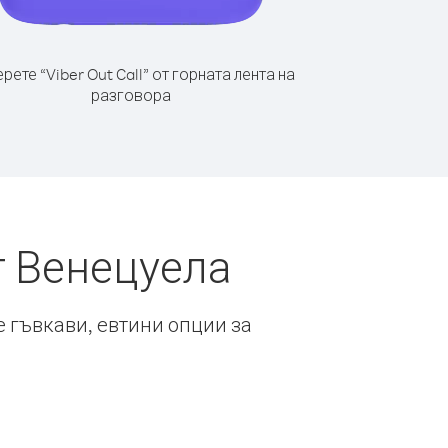
рете “Viber Out Call” от горната лента на
разговора
т Венецуела
е гъвкави, евтини опции за