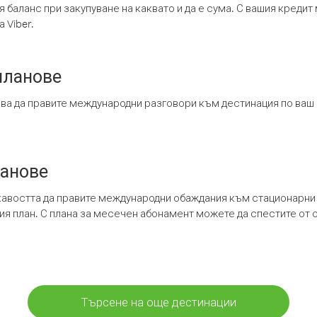
я баланс при закупуване на каквато и да е сума. С вашия креди
 Viber.
планове
ява да правите международни разговори към дестинация по ваш
ланове
кавостта да правите международни обаждания към стационарни 
шия план. С плана за месечен абонамент можете да спестите от 
Търсене на още дестинации