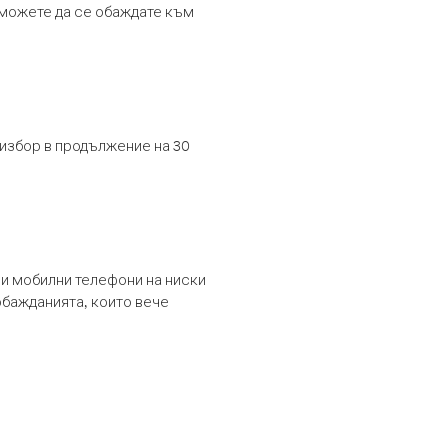
т можете да се обаждате към
 избор в продължение на 30
и мобилни телефони на ниски
обажданията, които вече