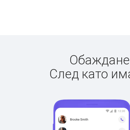
Обажданет
След като има