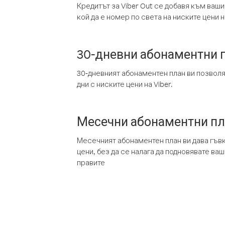
Кредитът за Viber Out се добавя към ваши
кой да е номер по света на ниските цени на
30-дневни абонаментни 
30-дневният абонаментен план ви позвол
дни с ниските цени на Viber.
Месечни абонаментни п
Месечният абонаментен план ви дава гъв
цени, без да се налага да подновявате ва
правите