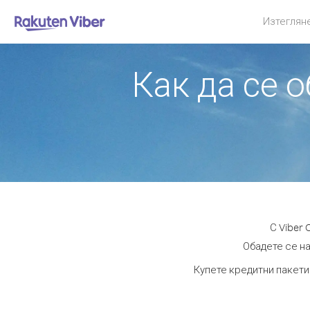
Изтеглян
Как да се 
С Viber
Обадете се на
Купете кредитни пакети