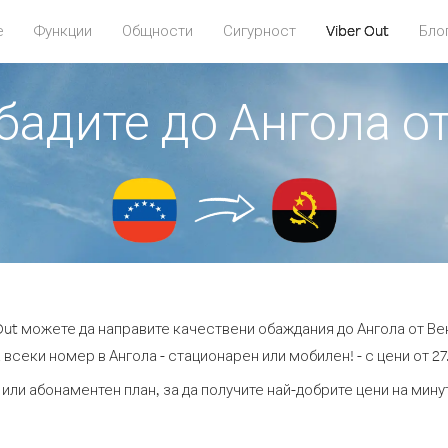
е
Функции
Общности
Сигурност
Viber Out
Бло
обадите до Ангола о
 Out можете да направите качествени обаждания до Ангола от Ве
 всеки номер в Ангола - стационарен или мобилен! - с цени от 27.
 или абонаментен план, за да получите най-добрите цени на мину