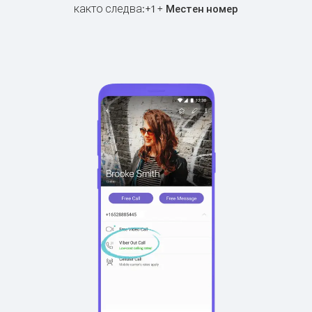
както следва:
+
+
1
Местен номер