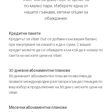
по-малко пари. Изберете една от
нашите гъвкави, евтини опции за
обаждания:
Кредитни пакети
Кредитът за Viber Out се добавя към вашия баланс
при закупуване на каквато и да е сума. С вашия
кредит можете да се обаждате към кой да е номер по
света на ниските цени на Viber.
30-дневни абонаментни планове
30-дневният абонаментен план ви позволява да
правите международни разговори към дестинация по
ваш избор в продължение на 30 дни с ниските цени на
Viber.
Месечни абонаментни планове