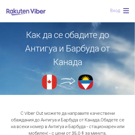
Вход
Togg
navig
Как да се обадите до
Антигуа и Барбуда от
Канада
С Viber Out можете да направите качествени
обаждания до Антигуа и Барбуда от Канада.
Обадете се
на всеки номер в Антигуа и Барбуда - стационарен или
мобилен! - с цени от 35.0 ¢ за минута.