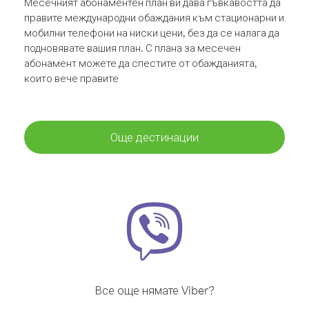
Месечният абонаментен план ви дава гъвкавостта да
правите международни обаждания към стационарни и
мобилни телефони на ниски цени, без да се налага да
подновявате вашия план. С плана за месечен
абонамент можете да спестите от обажданията,
които вече правите
Още дестинации
Все още нямате Viber?