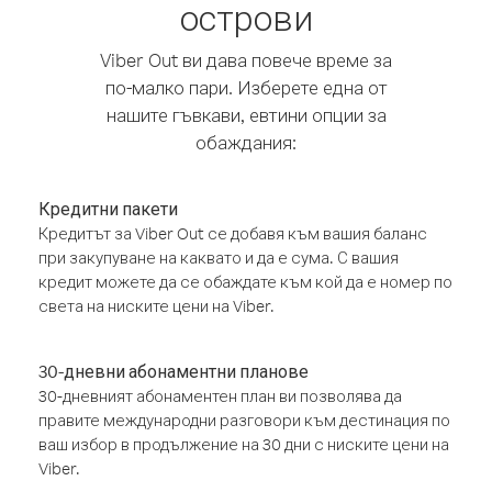
острови
Viber Out ви дава повече време за
по-малко пари. Изберете една от
нашите гъвкави, евтини опции за
обаждания:
Кредитни пакети
Кредитът за Viber Out се добавя към вашия баланс
при закупуване на каквато и да е сума. С вашия
кредит можете да се обаждате към кой да е номер по
света на ниските цени на Viber.
30-дневни абонаментни планове
30-дневният абонаментен план ви позволява да
правите международни разговори към дестинация по
ваш избор в продължение на 30 дни с ниските цени на
Viber.