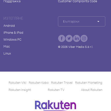
Поддръжка
Customer Complaints Code
ИЗТЕГЛЯНЕ
Български
Android
iPhone & iPad
Windows PC
Mac
©
2026
Viber Media S.à r.l.
Linux
Rakuten Viki
Rakuten Kobo
Rakuten Travel
Rakuten Marketing
Rakuten Insight
Rakuten TV
About Rakuten