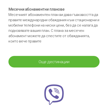
Месечни абонаментни планове
Месечният абонаментен план ви дава гъвкавостта да
правите международни обаждания към стационарни и
мобилни телефони на ниски цени, без да се налага да
подновявате вашия план. С плана за месечен
абонамент можете да спестите от обажданията,
които вече правите
Още дестинации