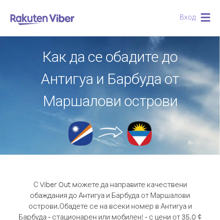
Вход
Togg
navig
Как да се обадите до
Антигуа и Барбуда от
Маршалови острови
С Viber Out можете да направите качествени
обаждания до Антигуа и Барбуда от Маршалови
острови.
Обадете се на всеки номер в Антигуа и
Барбуда - стационарен или мобилен! - с цени от 35.0 ¢