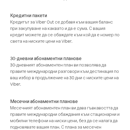
Кредитни пакети
Кредитът за Viber Out се добавя към вашия баланс
при закупуване на каквато и да е сума. С вашия
кредит можете да се обаждате към кой да е номер по
света на ниските цени на Viber.
30-дневни абонаментни планове
30-дневният абонаментен план ви позволява да
правите международни разговори към дестинация по
ваш избор в продължение на 30 дни с ниските цени на
Viber.
Месечни абонаментни планове
Месечният абонаментен план ви дава гъвкавостта да
правите международни обаждания към стационарни и
мобилни телефони на ниски цени, без да се налага да
подновявате вашия план. С плана за месечен