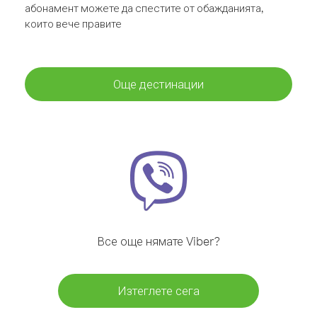
абонамент можете да спестите от обажданията,
които вече правите
Още дестинации
Все още нямате Viber?
Изтеглете сега