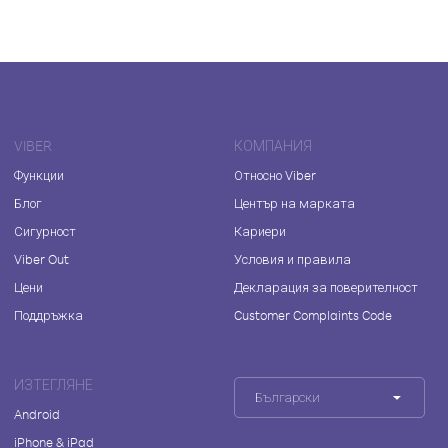
VIBER
КОМПАНИЯ
Функции
Относно Viber
Блог
Център на марката
Сигурност
Кариери
Viber Out
Условия и правила
Цени
Декларация за поверителност
Поддръжка
Customer Complaints Code
ИЗТЕГЛЯНЕ
Български
Android
iPhone & iPad