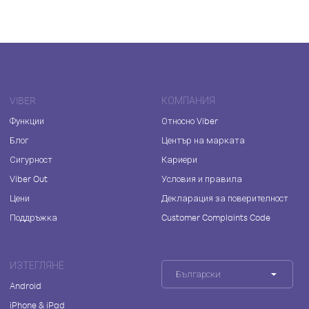
VIBER
КОМПАНИЯ
Функции
Относно Viber
Блог
Център на марката
Сигурност
Кариери
Viber Out
Условия и правила
Цени
Декларация за поверителност
Поддръжка
Customer Complaints Code
ИЗТЕГЛЯНЕ
Български
Android
iPhone & iPad