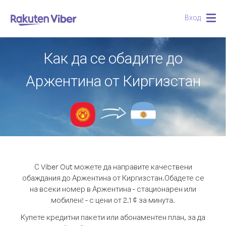
Вход
Togg
navig
Как да се обадите до
Аржентина от Киргизстан
С Viber Out можете да направите качествени
обаждания до Аржентина от Киргизстан.
Обадете се
на всеки номер в Аржентина - стационарен или
мобилен! - с цени от 2.1 ¢ за минута.
Купете кредитни пакети или абонаментен план, за да