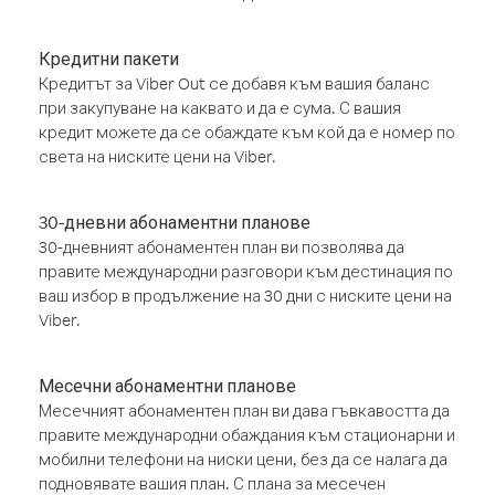
Кредитни пакети
Кредитът за Viber Out се добавя към вашия баланс
при закупуване на каквато и да е сума. С вашия
кредит можете да се обаждате към кой да е номер по
света на ниските цени на Viber.
30-дневни абонаментни планове
30-дневният абонаментен план ви позволява да
правите международни разговори към дестинация по
ваш избор в продължение на 30 дни с ниските цени на
Viber.
Месечни абонаментни планове
Месечният абонаментен план ви дава гъвкавостта да
правите международни обаждания към стационарни и
мобилни телефони на ниски цени, без да се налага да
подновявате вашия план. С плана за месечен