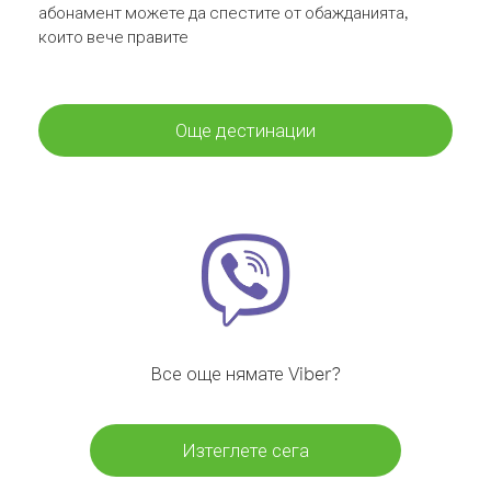
абонамент можете да спестите от обажданията,
които вече правите
Още дестинации
Все още нямате Viber?
Изтеглете сега