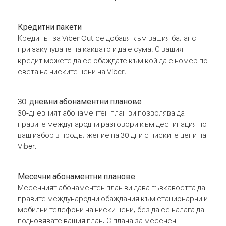
Кредитни пакети
Кредитът за Viber Out се добавя към вашия баланс
при закупуване на каквато и да е сума. С вашия
кредит можете да се обаждате към кой да е номер по
света на ниските цени на Viber.
30-дневни абонаментни планове
30-дневният абонаментен план ви позволява да
правите международни разговори към дестинация по
ваш избор в продължение на 30 дни с ниските цени на
Viber.
Месечни абонаментни планове
Месечният абонаментен план ви дава гъвкавостта да
правите международни обаждания към стационарни и
мобилни телефони на ниски цени, без да се налага да
подновявате вашия план. С плана за месечен