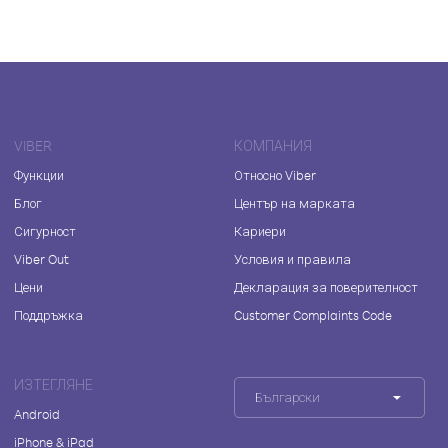
VIBER
КОМПАНИЯ
Функции
Относно Viber
Блог
Център на марката
Сигурност
Кариери
Viber Out
Условия и правила
Цени
Декларация за поверителност
Поддръжка
Customer Complaints Code
ИЗТЕГЛЯНЕ
Български
Android
iPhone & iPad