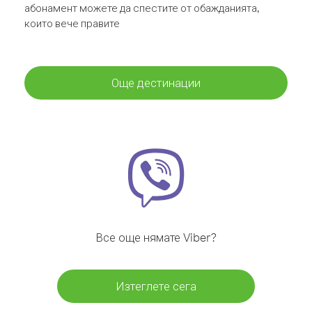
абонамент можете да спестите от обажданията,
които вече правите
Още дестинации
Все още нямате Viber?
Изтеглете сега