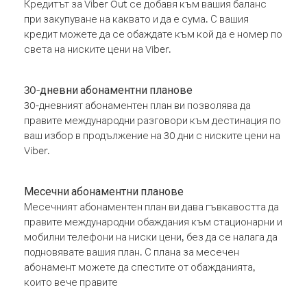
Кредитът за Viber Out се добавя към вашия баланс
при закупуване на каквато и да е сума. С вашия
кредит можете да се обаждате към кой да е номер по
света на ниските цени на Viber.
30-дневни абонаментни планове
30-дневният абонаментен план ви позволява да
правите международни разговори към дестинация по
ваш избор в продължение на 30 дни с ниските цени на
Viber.
Месечни абонаментни планове
Месечният абонаментен план ви дава гъвкавостта да
правите международни обаждания към стационарни и
мобилни телефони на ниски цени, без да се налага да
подновявате вашия план. С плана за месечен
абонамент можете да спестите от обажданията,
които вече правите