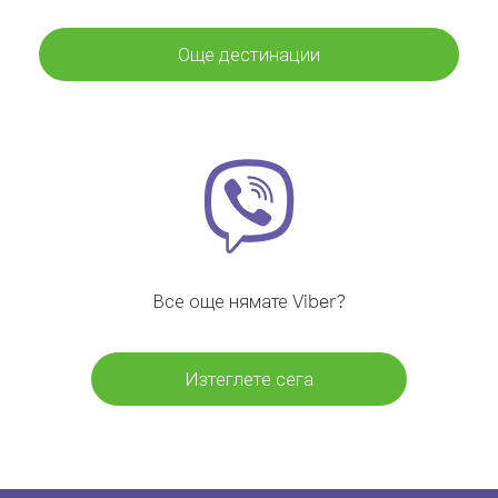
Още дестинации
Все още нямате Viber?
Изтеглете сега