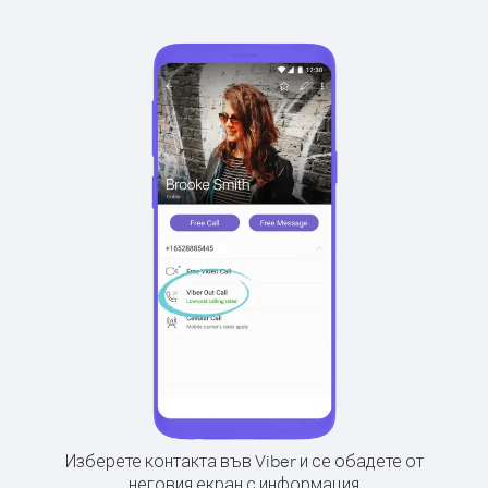
Изберете контакта във Viber и се обадете от
неговия екран с информация