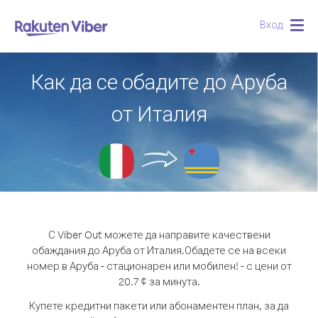
Вход
Togg
navig
Как да се обадите до Аруба
от Италия
С Viber Out можете да направите качествени
обаждания до Аруба от Италия.
Обадете се на всеки
номер в Аруба - стационарен или мобилен! - с цени от
20.7 ¢ за минута.
Купете кредитни пакети или абонаментен план, за да