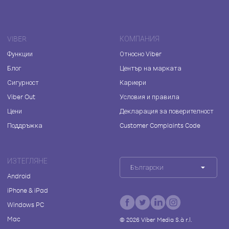
VIBER
КОМПАНИЯ
Функции
Относно Viber
Блог
Център на марката
Сигурност
Кариери
Viber Out
Условия и правила
Цени
Декларация за поверителност
Поддръжка
Customer Complaints Code
ИЗТЕГЛЯНЕ
Български
Android
iPhone & iPad
Windows PC
Mac
©
2026
Viber Media S.à r.l.