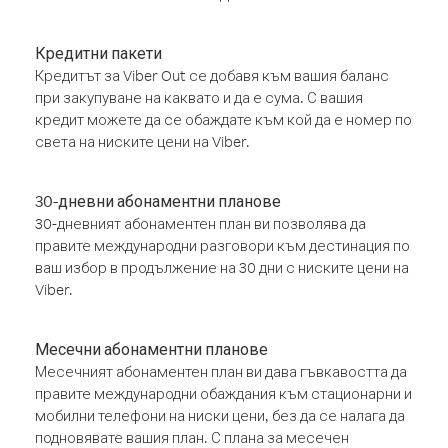
Кредитни пакети
Кредитът за Viber Out се добавя към вашия баланс
при закупуване на каквато и да е сума. С вашия
кредит можете да се обаждате към кой да е номер по
света на ниските цени на Viber.
30-дневни абонаментни планове
30-дневният абонаментен план ви позволява да
правите международни разговори към дестинация по
ваш избор в продължение на 30 дни с ниските цени на
Viber.
Месечни абонаментни планове
Месечният абонаментен план ви дава гъвкавостта да
правите международни обаждания към стационарни и
мобилни телефони на ниски цени, без да се налага да
подновявате вашия план. С плана за месечен