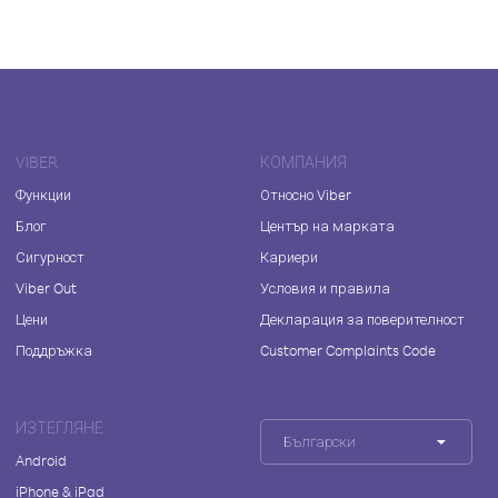
VIBER
КОМПАНИЯ
Функции
Относно Viber
Блог
Център на марката
Сигурност
Кариери
Viber Out
Условия и правила
Цени
Декларация за поверителност
Поддръжка
Customer Complaints Code
ИЗТЕГЛЯНЕ
Български
Android
iPhone & iPad