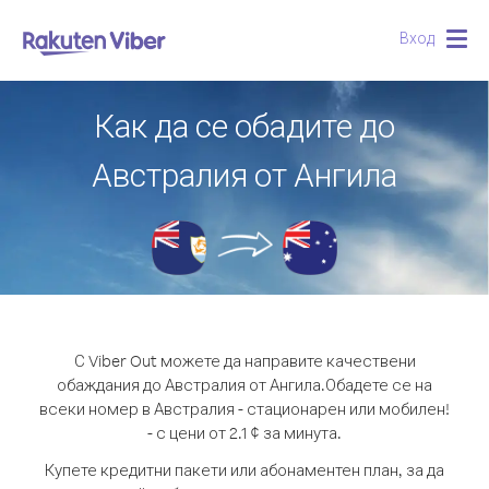
Вход
Togg
navig
Как да се обадите до
Австралия от Ангила
С Viber Out можете да направите качествени
обаждания до Австралия от Ангила.
Обадете се на
всеки номер в Австралия - стационарен или мобилен!
- с цени от 2.1 ¢ за минута.
Купете кредитни пакети или абонаментен план, за да