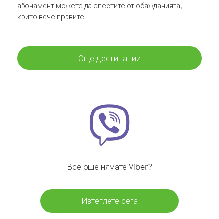
абонамент можете да спестите от обажданията,
които вече правите
Още дестинации
Все още нямате Viber?
Изтеглете сега