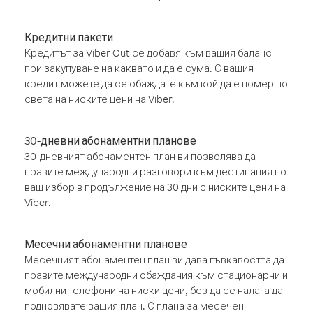
Кредитни пакети
Кредитът за Viber Out се добавя към вашия баланс
при закупуване на каквато и да е сума. С вашия
кредит можете да се обаждате към кой да е номер по
света на ниските цени на Viber.
30-дневни абонаментни планове
30-дневният абонаментен план ви позволява да
правите международни разговори към дестинация по
ваш избор в продължение на 30 дни с ниските цени на
Viber.
Месечни абонаментни планове
Месечният абонаментен план ви дава гъвкавостта да
правите международни обаждания към стационарни и
мобилни телефони на ниски цени, без да се налага да
подновявате вашия план. С плана за месечен