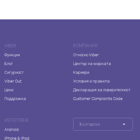
VIBER
КОМПАНИЯ
Функции
Относно Viber
Блог
Център на марката
Сигурност
Кариери
Viber Out
Условия и правила
Цени
Декларация за поверителност
Поддръжка
Customer Complaints Code
ИЗТЕГЛЯНЕ
Български
Android
iPhone & iPad