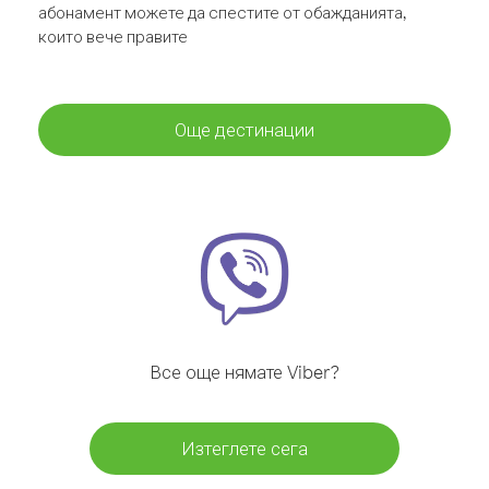
абонамент можете да спестите от обажданията,
които вече правите
Още дестинации
Все още нямате Viber?
Изтеглете сега