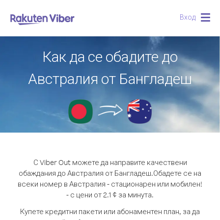
Вход
Togg
navig
Как да се обадите до
Австралия от Бангладеш
С Viber Out можете да направите качествени
обаждания до Австралия от Бангладеш.
Обадете се на
всеки номер в Австралия - стационарен или мобилен!
- с цени от 2.1 ¢ за минута.
Купете кредитни пакети или абонаментен план, за да