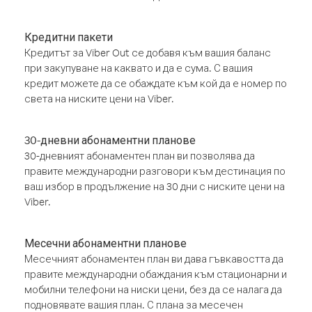
Кредитни пакети
Кредитът за Viber Out се добавя към вашия баланс
при закупуване на каквато и да е сума. С вашия
кредит можете да се обаждате към кой да е номер по
света на ниските цени на Viber.
30-дневни абонаментни планове
30-дневният абонаментен план ви позволява да
правите международни разговори към дестинация по
ваш избор в продължение на 30 дни с ниските цени на
Viber.
Месечни абонаментни планове
Месечният абонаментен план ви дава гъвкавостта да
правите международни обаждания към стационарни и
мобилни телефони на ниски цени, без да се налага да
подновявате вашия план. С плана за месечен