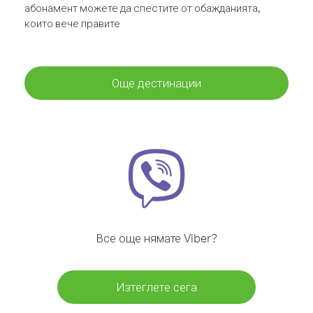
абонамент можете да спестите от обажданията,
които вече правите
Още дестинации
Все още нямате Viber?
Изтеглете сега