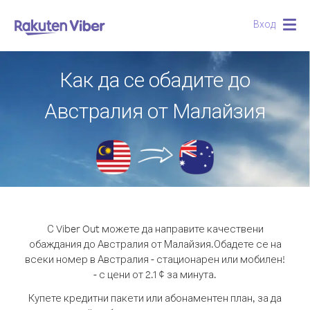
Вход
Togg
navig
Как да се обадите до
Австралия от Малайзия
С Viber Out можете да направите качествени
обаждания до Австралия от Малайзия.
Обадете се на
всеки номер в Австралия - стационарен или мобилен!
- с цени от 2.1 ¢ за минута.
Купете кредитни пакети или абонаментен план, за да