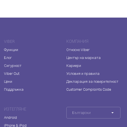
VIBER
КОМПАНИЯ
Функции
Относно Viber
Блог
Център на марката
Сигурност
Кариери
Viber Out
Условия и правила
Цени
Декларация за поверителност
Поддръжка
Customer Complaints Code
ИЗТЕГЛЯНЕ
Български
Android
iPhone & iPad