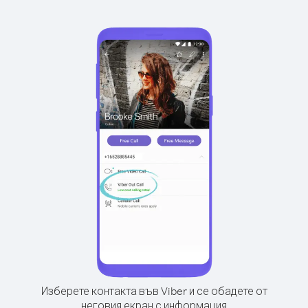
Изберете контакта във Viber и се обадете от
неговия екран с информация