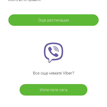
Още дестинации
Все още нямате Viber?
Изтеглете сега