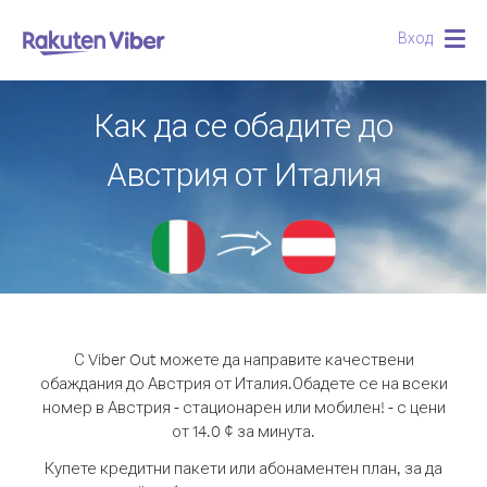
Вход
Togg
navig
Как да се обадите до
Австрия от Италия
С Viber Out можете да направите качествени
обаждания до Австрия от Италия.
Обадете се на всеки
номер в Австрия - стационарен или мобилен! - с цени
от 14.0 ¢ за минута.
Купете кредитни пакети или абонаментен план, за да