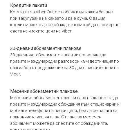
Кредитни пакети
Кредитът за Viber Out се добавя към вашия баланс
при закупуване на каквато и да е сума. С вашия
кредит можете да се обаждате към кой да е номер по
света на ниските цени на Viber.
30-дневни абонаментни планове
30-дневният абонаментен план ви позволява да
правите международни разговори към дестинация по
ваш избор в продължение на 30 дни с ниските цени на
Viber.
Месечни абонаментни планове
Месечният абонаментен план ви дава гъвкавостта да
правите международни обаждания към стационарни и
мобилни телефони на ниски цени, без да се налага да
подновявате вашия план. С плана за месечен
абонамент можете да спестите от обажданията,
които вече правите