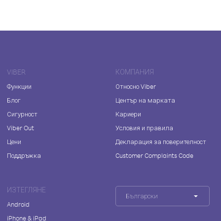
VIBER
КОМПАНИЯ
Функции
Относно Viber
Блог
Център на марката
Сигурност
Кариери
Viber Out
Условия и правила
Цени
Декларация за поверителност
Поддръжка
Customer Complaints Code
ИЗТЕГЛЯНЕ
Български
Android
iPhone & iPad