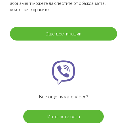
абонамент можете да спестите от обажданията,
които вече правите
Още дестинации
Все още нямате Viber?
Изтеглете сега