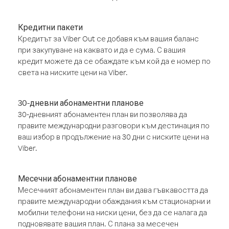
Кредитни пакети
Кредитът за Viber Out се добавя към вашия баланс
при закупуване на каквато и да е сума. С вашия
кредит можете да се обаждате към кой да е номер по
света на ниските цени на Viber.
30-дневни абонаментни планове
30-дневният абонаментен план ви позволява да
правите международни разговори към дестинация по
ваш избор в продължение на 30 дни с ниските цени на
Viber.
Месечни абонаментни планове
Месечният абонаментен план ви дава гъвкавостта да
правите международни обаждания към стационарни и
мобилни телефони на ниски цени, без да се налага да
подновявате вашия план. С плана за месечен