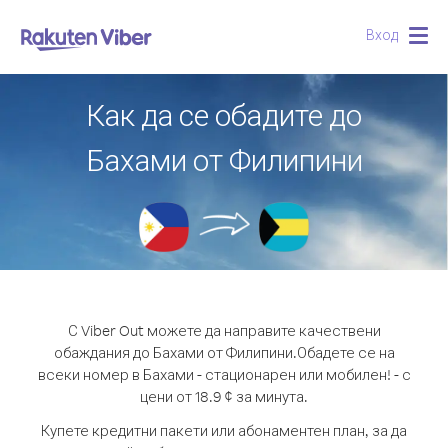
Вход
Togg
navig
Как да се обадите до
Бахами от Филипини
С Viber Out можете да направите качествени
обаждания до Бахами от Филипини.
Обадете се на
всеки номер в Бахами - стационарен или мобилен! - с
цени от 18.9 ¢ за минута.
Купете кредитни пакети или абонаментен план, за да