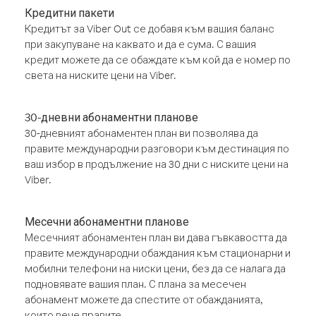
Кредитни пакети
Кредитът за Viber Out се добавя към вашия баланс
при закупуване на каквато и да е сума. С вашия
кредит можете да се обаждате към кой да е номер по
света на ниските цени на Viber.
30-дневни абонаментни планове
30-дневният абонаментен план ви позволява да
правите международни разговори към дестинация по
ваш избор в продължение на 30 дни с ниските цени на
Viber.
Месечни абонаментни планове
Месечният абонаментен план ви дава гъвкавостта да
правите международни обаждания към стационарни и
мобилни телефони на ниски цени, без да се налага да
подновявате вашия план. С плана за месечен
абонамент можете да спестите от обажданията,
които вече правите