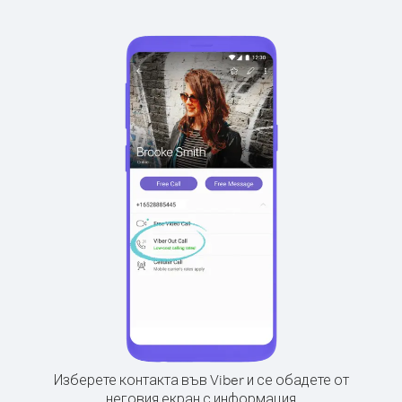
Изберете контакта във Viber и се обадете от
неговия екран с информация