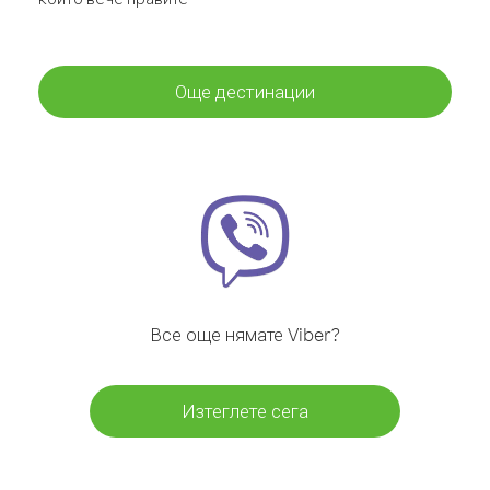
Още дестинации
Все още нямате Viber?
Изтеглете сега