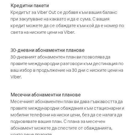
Кредитни пакети
Кредитът за Viber Out се добавя към вашия баланс
при закупуване на каквато и да е сума. С вашия
кредит можете да се обаждате към кой да е номер по
света на ниските цени на Viber.
30-дневни абонаментни планове
30-дневният абонаментен план ви позволява да
правите международни разговори към дестинация по
ваш избор в продължение на 30 дни с ниските цени на
Viber.
Месечни абонаментни планове
Месечният абонаментен план ви дава гъвкавостта да
правите международни обаждания към стационарни и
мобилни телефони на ниски цени, без да се налага да
подновявате вашия план. С плана за месечен
абонамент можете да спестите от обажданията,
които вече правите