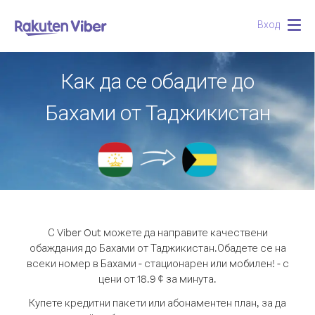
Вход
Togg
navig
Как да се обадите до
Бахами от Таджикистан
С Viber Out можете да направите качествени
обаждания до Бахами от Таджикистан.
Обадете се на
всеки номер в Бахами - стационарен или мобилен! - с
цени от 18.9 ¢ за минута.
Купете кредитни пакети или абонаментен план, за да