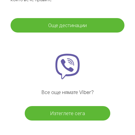
Още дестинации
Все още нямате Viber?
Изтеглете сега