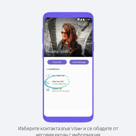
Изберете контакта във Viber и се обадете от
неговия екран с информация