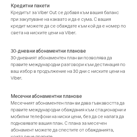
Кредитни пакети
Кредитът за Viber Out се добавя към вашия баланс
при закупуване на каквато и да е сума. С вашия
кредит можете да се обаждате към кой да е номер по
света на ниските цени на Viber.
30-дневни абонаментни планове
30-дневният абонаментен план ви позволява да
правите международни разговори към дестинация по
ваш избор в продължение на 30 дни с ниските цени на
Viber.
Месечни абонаментни планове
Месечният абонаментен план ви дава гъвкавостта да
правите международни обаждания към стационарни и
мобилни телефони на ниски цени, без да се налага да
подновявате вашия план. С плана за месечен
абонамент можете да спестите от обажданията,
които вече правите