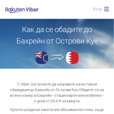
Вход
Togg
navig
Как да се обадите до
Бахрейн от Острови Кук
С Viber Out можете да направите качествени
обаждания до Бахрейн от Острови Кук.
Обадете се на
всеки номер в Бахрейн - стационарен или мобилен! -
с цени от 20.0 ¢ за минута.
Купете кредитни пакети или абонаментен план, за да