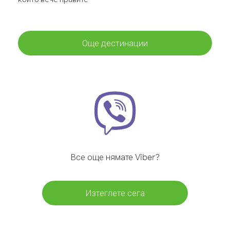
Още дестинации
Все още нямате Viber?
Изтеглете сега