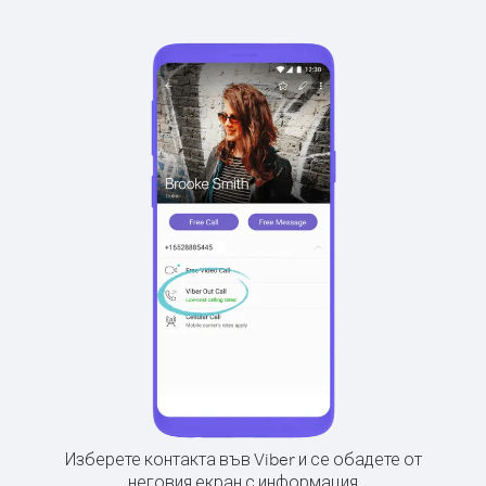
Изберете контакта във Viber и се обадете от
неговия екран с информация