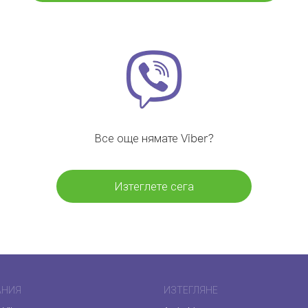
Все още нямате Viber?
Изтеглете сега
АНИЯ
ИЗТЕГЛЯНЕ