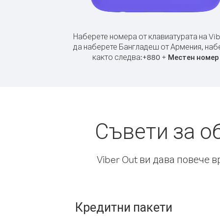
Наберете номера от клавиатурата на Vib
да наберете Бангладеш от Армения, наб
както следва:
+
+
880
Местен номер
Съвети за о
Viber Out ви дава повече 
Кредитни пакети