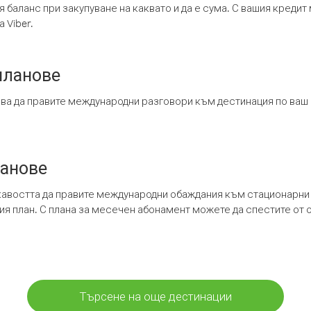
я баланс при закупуване на каквато и да е сума. С вашия креди
 Viber.
планове
ява да правите международни разговори към дестинация по ваш
ланове
кавостта да правите международни обаждания към стационарни 
шия план. С плана за месечен абонамент можете да спестите от 
Търсене на още дестинации