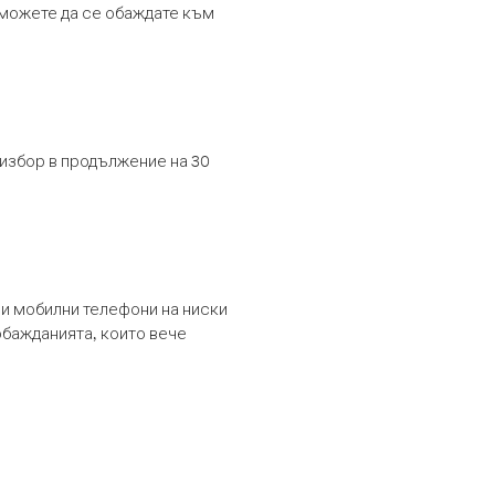
т можете да се обаждате към
 избор в продължение на 30
и мобилни телефони на ниски
обажданията, които вече