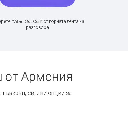
рете “Viber Out Call” от горната лента на
разговора
ш от Армения
е гъвкави, евтини опции за