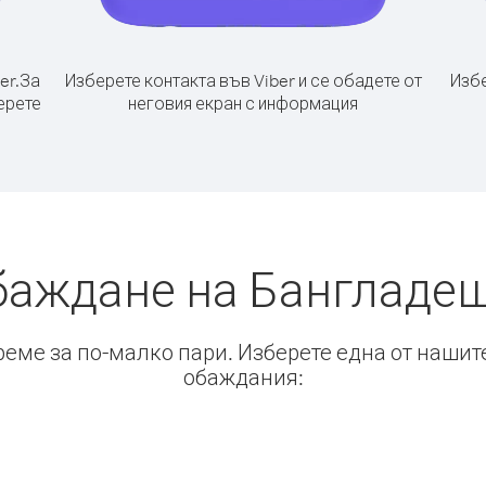
er.
За
Изберете контакта във Viber и се обадете от
Избе
ерете
неговия екран с информация
баждане на Бангладе
време за по-малко пари. Изберете една от нашит
обаждания: