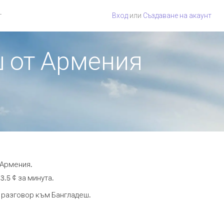
г
Вход
или
Създаване на акаунт
ш от Армения
 Армения.
3.5 ¢ за минута.
а разговор към Бангладеш.