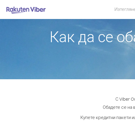
Изтеглян
Как да се о
С Viber 
Обадете се на в
Купете кредитни пакети и