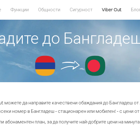
е
Функции
Общности
Сигурност
Viber Out
Бло
бадите до Бангладе
Out можете да направите качествени обаждания до Бангладеш от
секи номер в Бангладеш - стационарен или мобилен! - с цени от 
ли абонаментен план, за да получите най-добрите цени на минут