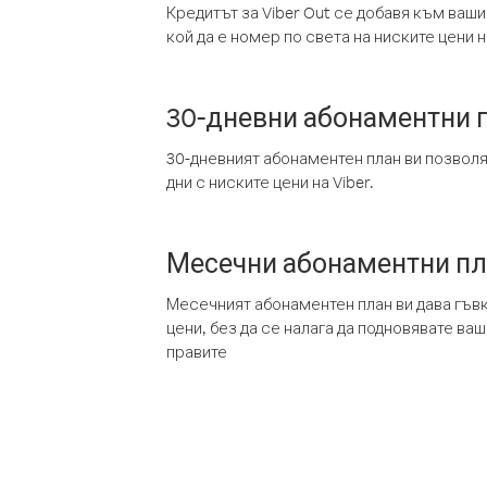
Кредитът за Viber Out се добавя към ваши
кой да е номер по света на ниските цени на
30-дневни абонаментни 
30-дневният абонаментен план ви позвол
дни с ниските цени на Viber.
Месечни абонаментни п
Месечният абонаментен план ви дава гъв
цени, без да се налага да подновявате ва
правите