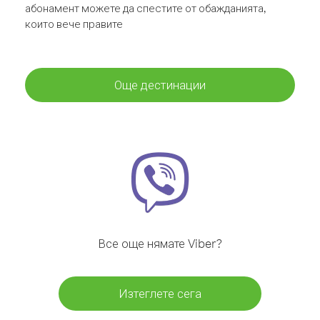
абонамент можете да спестите от обажданията,
които вече правите
Още дестинации
Все още нямате Viber?
Изтеглете сега