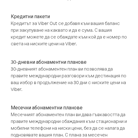
Кредитни пакети
Кредитът за Viber Out се добавя към вашия баланс
при закупуване на каквато и да е сума. С вашия
кредит можете да се обаждате към кой да е номер по
света на ниските цени на Viber.
30-дневни абонаментни планове
30-дневният абонаментен план ви позволява да
правите международни разговори към дестинация по
ваш избор в продължение на 30 дни с ниските цени на
Viber.
Месечни абонаментни планове
Месечният абонаментен план ви дава гъвкавостта да
правите международни обаждания към стационарни и
мобилни телефони на ниски цени, без да се налага да
подновявате вашия план. С плана за месечен