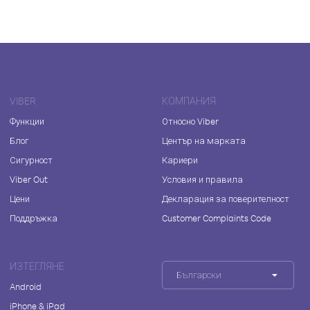
VIBER
КОМПАНИЯ
Функции
Относно Viber
Блог
Център на марката
Сигурност
Кариери
Viber Out
Условия и правила
Цени
Декларация за поверителност
Поддръжка
Customer Complaints Code
ИЗТЕГЛЯНЕ
Български
Android
iPhone & iPad