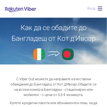
Вход
Togg
navig
Как да се обадите до
Бангладеш от Кот д'Ивоар
С Viber Out можете да направите качествени
обаждания до Бангладеш от Кот д'Ивоар.
Обадете се
на всеки номер в Бангладеш - стационарен или
мобилен! - с цени от 3.5 ¢ за минута.
Купете кредитни пакети или абонаментен план, за да