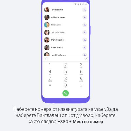
Наберете номера от клавиатурата на Viber.
За да
наберете Бангладеш от Кот д'Ивоар, наберете
както следва:
+
+
880
Местен номер