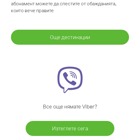
абонамент можете да спестите от обажданията,
които вече правите
Още дестинации
Все още нямате Viber?
Изтеглете сега