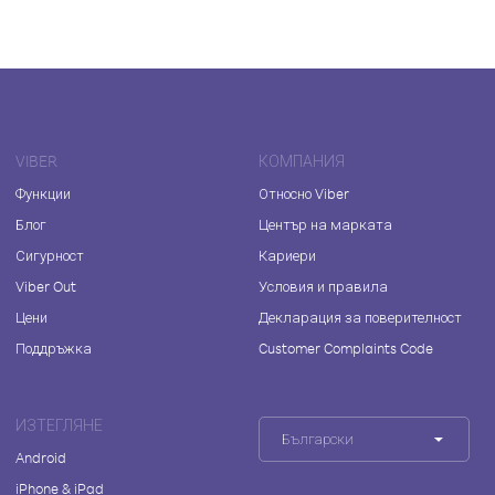
VIBER
КОМПАНИЯ
Функции
Относно Viber
Блог
Център на марката
Сигурност
Кариери
Viber Out
Условия и правила
Цени
Декларация за поверителност
Поддръжка
Customer Complaints Code
ИЗТЕГЛЯНЕ
Български
Android
iPhone & iPad