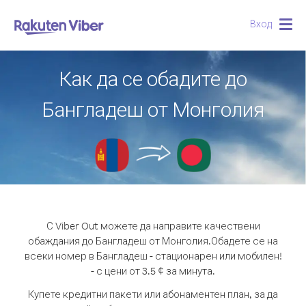
Вход
Togg
navig
Как да се обадите до
Бангладеш от Монголия
С Viber Out можете да направите качествени
обаждания до Бангладеш от Монголия.
Обадете се на
всеки номер в Бангладеш - стационарен или мобилен!
- с цени от 3.5 ¢ за минута.
Купете кредитни пакети или абонаментен план, за да