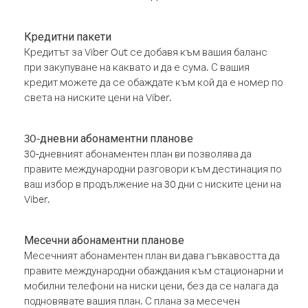
Кредитни пакети
Кредитът за Viber Out се добавя към вашия баланс
при закупуване на каквато и да е сума. С вашия
кредит можете да се обаждате към кой да е номер по
света на ниските цени на Viber.
30-дневни абонаментни планове
30-дневният абонаментен план ви позволява да
правите международни разговори към дестинация по
ваш избор в продължение на 30 дни с ниските цени на
Viber.
Месечни абонаментни планове
Месечният абонаментен план ви дава гъвкавостта да
правите международни обаждания към стационарни и
мобилни телефони на ниски цени, без да се налага да
подновявате вашия план. С плана за месечен