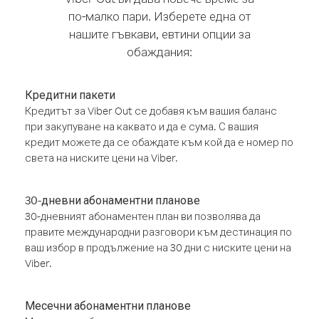
по-малко пари. Изберете една от
нашите гъвкави, евтини опции за
обаждания:
Кредитни пакети
Кредитът за Viber Out се добавя към вашия баланс
при закупуване на каквато и да е сума. С вашия
кредит можете да се обаждате към кой да е номер по
света на ниските цени на Viber.
30-дневни абонаментни планове
30-дневният абонаментен план ви позволява да
правите международни разговори към дестинация по
ваш избор в продължение на 30 дни с ниските цени на
Viber.
Месечни абонаментни планове