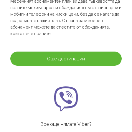
Месечният абонаментен план ви дава гъвкавостта да
правите международни обаждания към стационарни и
мобилни телефони на ниски цени, без да се налага да
подновявате вашия план. С плана за месечен
абонамент можете да спестите от обажданията,
които вече правите
Още дестинации
Все още нямате Viber?