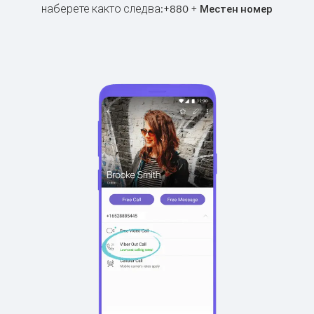
наберете както следва:
+
+
880
Местен номер