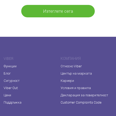
Изтеглете сега
VIBER
КОМПАНИЯ
Функции
Относно Viber
Блог
Център на марката
Сигурност
Кариери
Viber Out
Условия и правила
Цени
Декларация за поверителност
Поддръжка
Customer Complaints Code