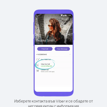
Изберете контакта във Viber и се обадете от
неговия екран с информация