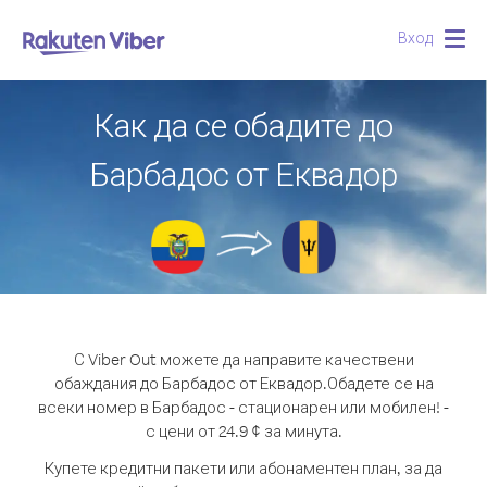
Вход
Togg
navig
Как да се обадите до
Барбадос от Еквадор
С Viber Out можете да направите качествени
обаждания до Барбадос от Еквадор.
Обадете се на
всеки номер в Барбадос - стационарен или мобилен! -
с цени от 24.9 ¢ за минута.
Купете кредитни пакети или абонаментен план, за да