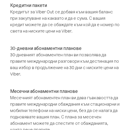
Кредитни пакети
Кредитът за Viber Out се добавя към вашия баланс
при закупуване на каквато и да е сума. С вашия
кредит можете да се обаждате към кой да е номер по
света на ниските цени на Viber.
30-дневни абонаментни планове
30-дневният абонаментен план ви позволява да
правите международни разговори към дестинация по
ваш избор в продължение на 30 дни с ниските цени на
Viber.
Месечни абонаментни планове
Месечният абонаментен план ви дава гъвкавостта да
правите международни обаждания към стационарни и
мобилни телефони на ниски цени, без да се налага да
подновявате вашия план. С плана за месечен
абонамент можете да спестите от обажданията,
които вече правите