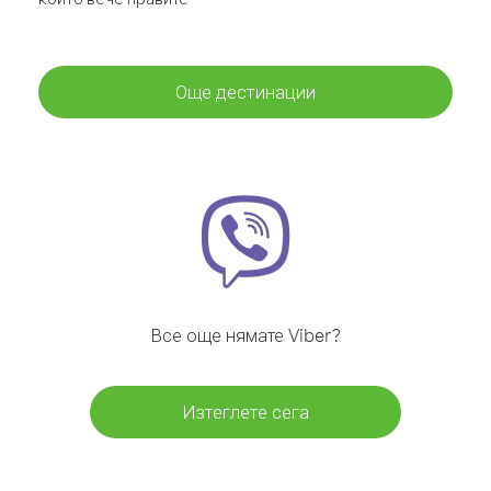
Още дестинации
Все още нямате Viber?
Изтеглете сега