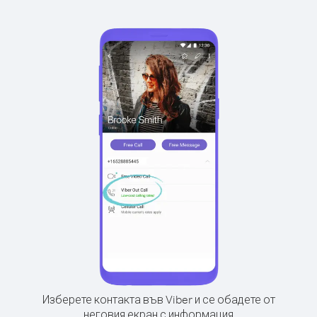
Изберете контакта във Viber и се обадете от
неговия екран с информация