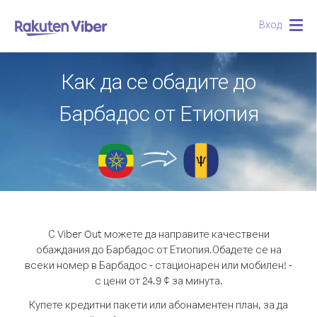
Вход
Togg
navig
Как да се обадите до
Барбадос от Етиопия
С Viber Out можете да направите качествени
обаждания до Барбадос от Етиопия.
Обадете се на
всеки номер в Барбадос - стационарен или мобилен! -
с цени от 24.9 ¢ за минута.
Купете кредитни пакети или абонаментен план, за да