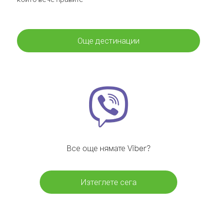
Още дестинации
Все още нямате Viber?
Изтеглете сега