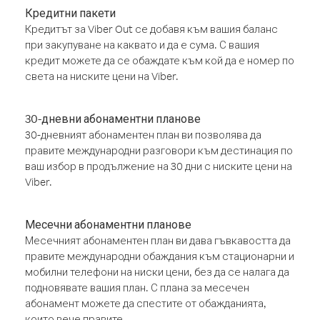
Кредитни пакети
Кредитът за Viber Out се добавя към вашия баланс
при закупуване на каквато и да е сума. С вашия
кредит можете да се обаждате към кой да е номер по
света на ниските цени на Viber.
30-дневни абонаментни планове
30-дневният абонаментен план ви позволява да
правите международни разговори към дестинация по
ваш избор в продължение на 30 дни с ниските цени на
Viber.
Месечни абонаментни планове
Месечният абонаментен план ви дава гъвкавостта да
правите международни обаждания към стационарни и
мобилни телефони на ниски цени, без да се налага да
подновявате вашия план. С плана за месечен
абонамент можете да спестите от обажданията,
които вече правите