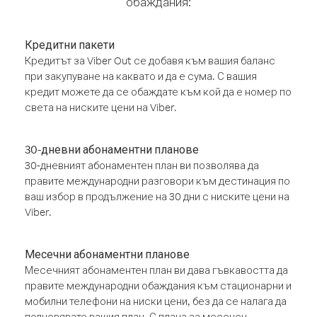
обаждания:
Кредитни пакети
Кредитът за Viber Out се добавя към вашия баланс
при закупуване на каквато и да е сума. С вашия
кредит можете да се обаждате към кой да е номер по
света на ниските цени на Viber.
30-дневни абонаментни планове
30-дневният абонаментен план ви позволява да
правите международни разговори към дестинация по
ваш избор в продължение на 30 дни с ниските цени на
Viber.
Месечни абонаментни планове
Месечният абонаментен план ви дава гъвкавостта да
правите международни обаждания към стационарни и
мобилни телефони на ниски цени, без да се налага да
подновявате вашия план. С плана за месечен