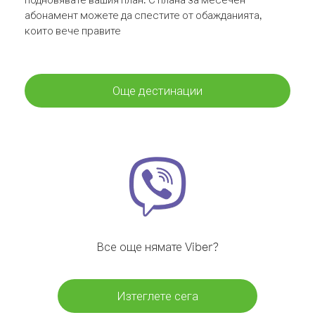
абонамент можете да спестите от обажданията,
които вече правите
Още дестинации
Все още нямате Viber?
Изтеглете сега