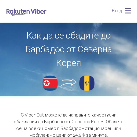
Вход
Togg
navig
Как да се обадите до
Барбадос от Северна
Корея
С Viber Out можете да направите качествени
обаждания до Барбадос от Северна Корея.
Обадете
се на всеки номер в Барбадос - стационарен или
мобилен! - с цени от 24.9 ¢ за минута.