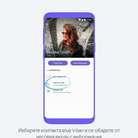
Изберете контакта във Viber и се обадете от
неговия екран с информация