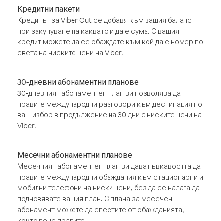
Кредитни пакети
Кредитът за Viber Out се добавя към вашия баланс
при закупуване на каквато и да е сума. С вашия
кредит можете да се обаждате към кой да е номер по
света на ниските цени на Viber.
30-дневни абонаментни планове
30-дневният абонаментен план ви позволява да
правите международни разговори към дестинация по
ваш избор в продължение на 30 дни с ниските цени на
Viber.
Месечни абонаментни планове
Месечният абонаментен план ви дава гъвкавостта да
правите международни обаждания към стационарни и
мобилни телефони на ниски цени, без да се налага да
подновявате вашия план. С плана за месечен
абонамент можете да спестите от обажданията,
които вече правите