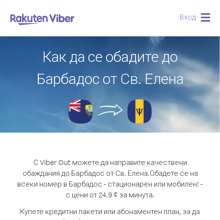
Вход
Togg
navig
Как да се обадите до
Барбадос от Св. Елена
С Viber Out можете да направите качествени
обаждания до Барбадос от Св. Елена.
Обадете се на
всеки номер в Барбадос - стационарен или мобилен! -
с цени от 24.9 ¢ за минута.
Купете кредитни пакети или абонаментен план, за да