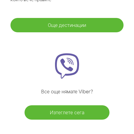
Още дестинации
Все още нямате Viber?
Изтеглете сега