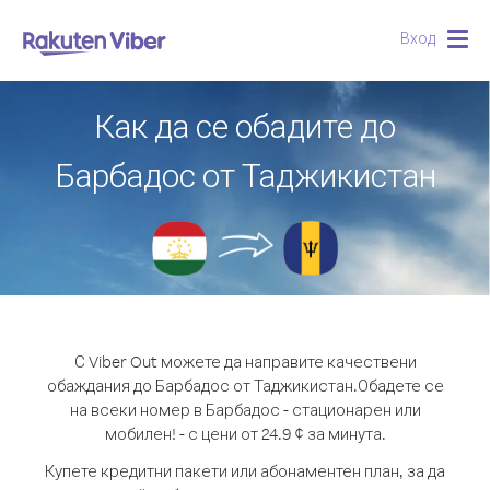
Вход
Togg
navig
Как да се обадите до
Барбадос от Таджикистан
С Viber Out можете да направите качествени
обаждания до Барбадос от Таджикистан.
Обадете се
на всеки номер в Барбадос - стационарен или
мобилен! - с цени от 24.9 ¢ за минута.
Купете кредитни пакети или абонаментен план, за да