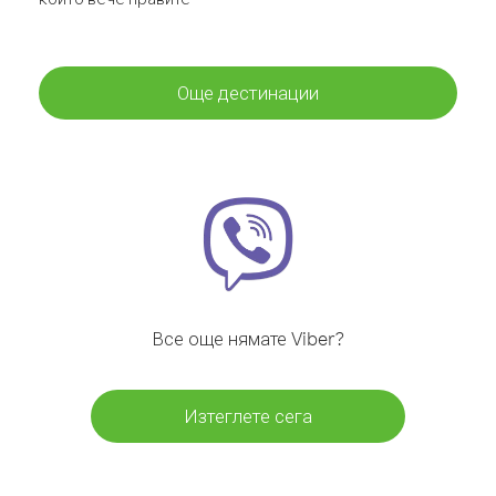
Още дестинации
Все още нямате Viber?
Изтеглете сега