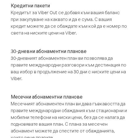
Кредитни пакети
Кредитът за Viber Out се добавя към вашия баланс
при закупуване на каквато и да е сума. С вашия
кредит можете да се обаждате към кой да е номер по
света на ниските цени на Viber.
30-дневни абонаментни планове
30-дневният абонаментен план ви позволява да
правите международни разговори към дестинация по
ваш избор в продължение на 30 дни с ниските цени на
Viber.
Месечни абонаментни планове
Месечният абонаментен план ви дава гъвкавостта да
правите международни обаждания към стационарни и
мобилни телефони на ниски цени, без да се налага да
подновявате вашия план. С плана за месечен
абонамент можете да спестите от обажданията,
които вече правите