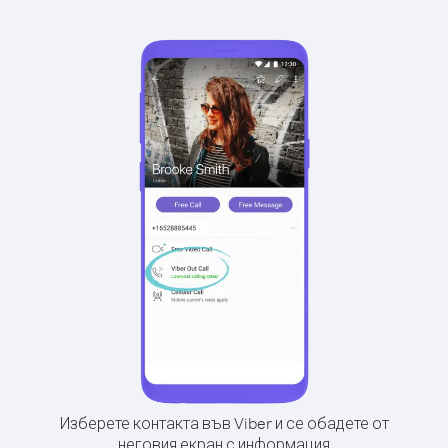
Изберете контакта във Viber и се обадете от
неговия екран с информация