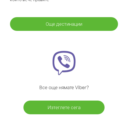
Още дестинации
Все още нямате Viber?
Изтеглете сега