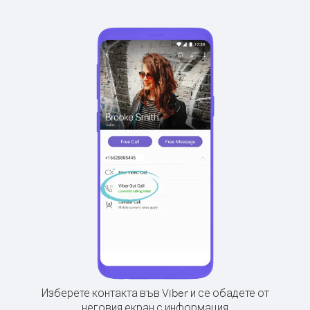
Изберете контакта във Viber и се обадете от
неговия екран с информация