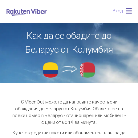
Вход
Togg
navig
Как да се обадите до
Беларус от Колумбия
С Viber Out можете да направите качествени
обаждания до Беларус от Колумбия.
Обадете се на
всеки номер в Беларус - стационарен или мобилен! -
с цени от 60.1 ¢ за минута.
Купете кредитни пакети или абонаментен план, за да