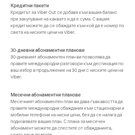
Кредитни пакети
Кредитът за Viber Out се добавя към вашия баланс
при закупуване на каквато и да е сума. С вашия
кредит можете да се обаждате към кой да е номер по
света на ниските цени на Viber.
30-дневни абонаментни планове
30-дневният абонаментен план ви позволява да
правите международни разговори към дестинация по
ваш избор в продължение на 30 дни с ниските цени на
Viber.
Месечни абонаментни планове
Месечният абонаментен план ви дава гъвкавостта да
правите международни обаждания към стационарни и
мобилни телефони на ниски цени, без да се налага да
подновявате вашия план. С плана за месечен
абонамент можете да спестите от обажданията,
които вече правите