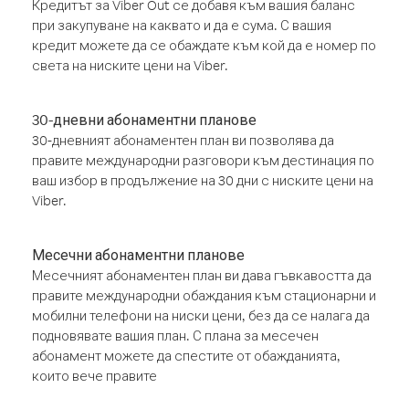
Кредитът за Viber Out се добавя към вашия баланс
при закупуване на каквато и да е сума. С вашия
кредит можете да се обаждате към кой да е номер по
света на ниските цени на Viber.
30-дневни абонаментни планове
30-дневният абонаментен план ви позволява да
правите международни разговори към дестинация по
ваш избор в продължение на 30 дни с ниските цени на
Viber.
Месечни абонаментни планове
Месечният абонаментен план ви дава гъвкавостта да
правите международни обаждания към стационарни и
мобилни телефони на ниски цени, без да се налага да
подновявате вашия план. С плана за месечен
абонамент можете да спестите от обажданията,
които вече правите