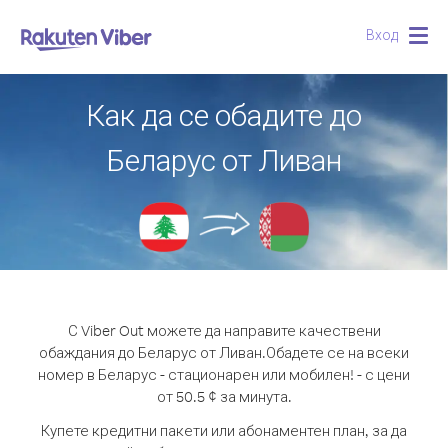
Вход
Togg
navig
Как да се обадите до
Беларус от Ливан
С Viber Out можете да направите качествени
обаждания до Беларус от Ливан.
Обадете се на всеки
номер в Беларус - стационарен или мобилен! - с цени
от 50.5 ¢ за минута.
Купете кредитни пакети или абонаментен план, за да