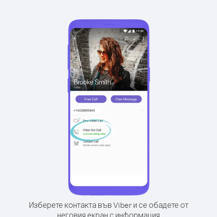
Изберете контакта във Viber и се обадете от
неговия екран с информация