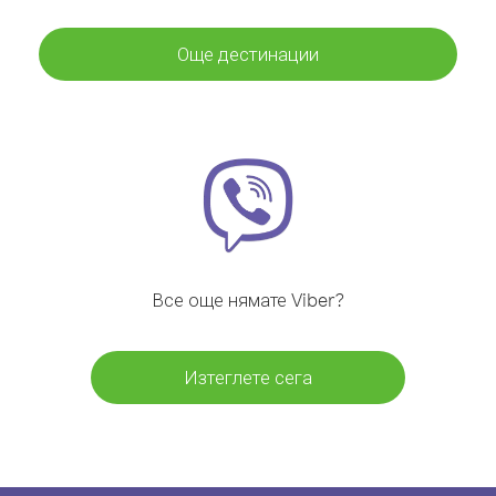
Още дестинации
Все още нямате Viber?
Изтеглете сега