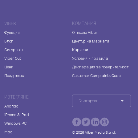
VIBER
КОМПАНИЯ
Функции
Относно Viber
Блог
Център на марката
Сигурност
Кариери
Viber Out
Условия и правила
Цени
Декларация за поверителност
Поддръжка
Customer Complaints Code
ИЗТЕГЛЯНЕ
Български
Android
iPhone & iPad
Windows PC
Mac
©
2026
Viber Media S.à r.l.