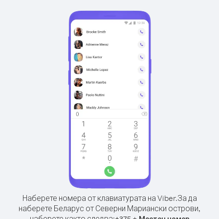
Наберете номера от клавиатурата на Viber.
За да
наберете Беларус от Северни Мариански острови,
наберете както следва:
+
+
375
Местен номер