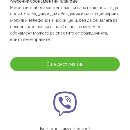
Месечни абонаментни планове
Месечният абонаментен план ви дава гъвкавостта да
правите международни обаждания към стационарни и
мобилни телефони на ниски цени, без да се налага да
подновявате вашия план. С плана за месечен
абонамент можете да спестите от обажданията,
които вече правите
Още дестинации
Все още нямате Viber?