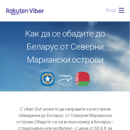
Вход
Togg
navig
Как да се обадите до
Беларус от Северни
Мариански острови
С Viber Out можете да направите качествени
обаждания до Беларус от Северни Мариански
острови.
Обадете се на всеки номер в Беларус -
стационарен или мобилен! - с цени от 50.5 ¢ за