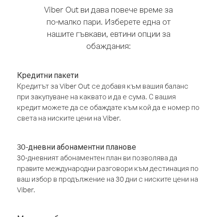
Viber Out ви дава повече време за
по-малко пари. Изберете една от
нашите гъвкави, евтини опции за
обаждания:
Кредитни пакети
Кредитът за Viber Out се добавя към вашия баланс
при закупуване на каквато и да е сума. С вашия
кредит можете да се обаждате към кой да е номер по
света на ниските цени на Viber.
30-дневни абонаментни планове
30-дневният абонаментен план ви позволява да
правите международни разговори към дестинация по
ваш избор в продължение на 30 дни с ниските цени на
Viber.