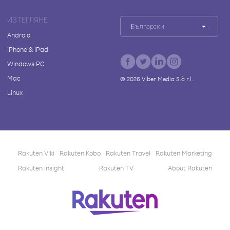
ИЗТЕГЛЯНЕ
Български
Android
iPhone & iPad
Windows PC
Mac
©
2026
Viber Media S.à r.l.
Linux
Rakuten Viki
Rakuten Kobo
Rakuten Travel
Rakuten Marketing
Rakuten Insight
Rakuten TV
About Rakuten