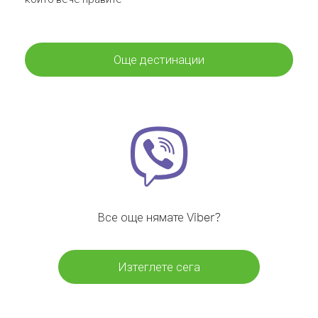
Още дестинации
Все още нямате Viber?
Изтеглете сега