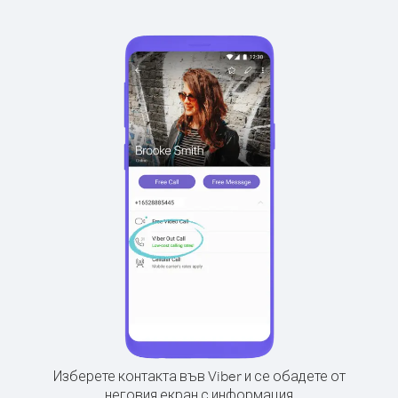
Изберете контакта във Viber и се обадете от
неговия екран с информация