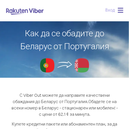
Вход
Togg
navig
Как да се обадите до
Беларус от Португалия
С Viber Out можете да направите качествени
обаждания до Беларус от Португалия.
Обадете се на
всеки номер в Беларус - стационарен или мобилен! -
с цени от 62.1 ¢ за минута.
Купете кредитни пакети или абонаментен план, за да