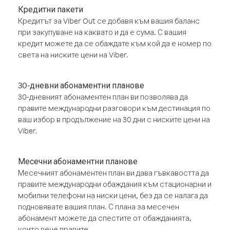
Кредитни пакети
Кредитът за Viber Out се добавя към вашия баланс
при закупуване на каквато и да е сума. С вашия
кредит можете да се обаждате към кой да е номер по
света на ниските цени на Viber.
30-дневни абонаментни планове
30-дневният абонаментен план ви позволява да
правите международни разговори към дестинация по
ваш избор в продължение на 30 дни с ниските цени на
Viber.
Месечни абонаментни планове
Месечният абонаментен план ви дава гъвкавостта да
правите международни обаждания към стационарни и
мобилни телефони на ниски цени, без да се налага да
подновявате вашия план. С плана за месечен
абонамент можете да спестите от обажданията,
които вече правите