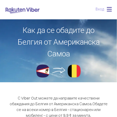
Вход
Togg
navig
Как да се обадите до
Белгия от Американска
Самоа
С Viber Out можете да направите качествени
обаждания до Белгия от Американска Самоа.
Обадете
се на всеки номер в Белгия - стационарен или
мобилен! - с цени от 9.9 ¢ за минута.