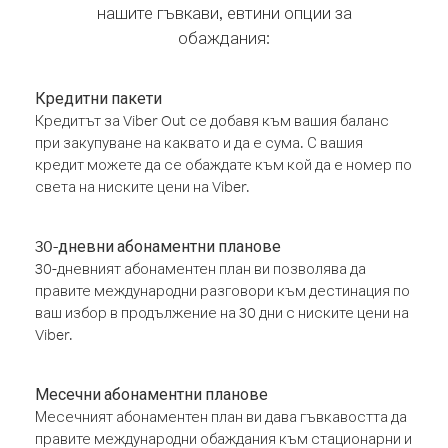
нашите гъвкави, евтини опции за
обаждания:
Кредитни пакети
Кредитът за Viber Out се добавя към вашия баланс
при закупуване на каквато и да е сума. С вашия
кредит можете да се обаждате към кой да е номер по
света на ниските цени на Viber.
30-дневни абонаментни планове
30-дневният абонаментен план ви позволява да
правите международни разговори към дестинация по
ваш избор в продължение на 30 дни с ниските цени на
Viber.
Месечни абонаментни планове
Месечният абонаментен план ви дава гъвкавостта да
правите международни обаждания към стационарни и