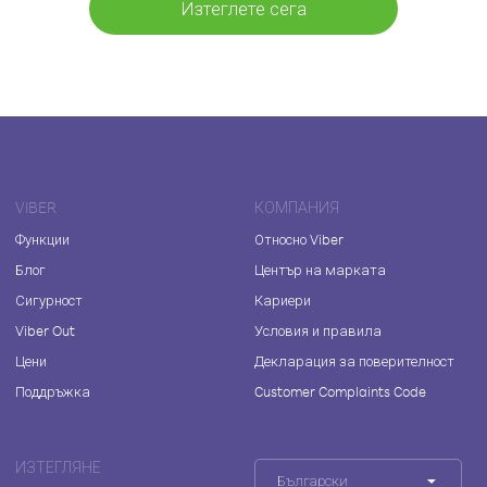
Изтеглете сега
VIBER
КОМПАНИЯ
Функции
Относно Viber
Блог
Център на марката
Сигурност
Кариери
Viber Out
Условия и правила
Цени
Декларация за поверителност
Поддръжка
Customer Complaints Code
ИЗТЕГЛЯНЕ
Български