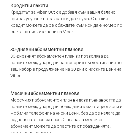
Кредитни пакети
Кредитът за Viber Out се добавя към вашия баланс
при закупуване на каквато и да е сума. С вашия
кредит можете да се обаждате към кой да е номер по
света на ниските цени на Viber.
30-дневни абонаментни планове
30-дневният абонаментен план ви позволява да
правите международни разговори към дестинация по
ваш избор в продължение на 30 дни с ниските цени на
Viber.
Месечни абонаментни планове
Месечният абонаментен план ви дава гъвкавостта да
правите международни обаждания към стационарни и
мобилни телефони на ниски цени, без да се налага да
подновявате вашия план. С плана за месечен
абонамент можете да спестите от обажданията,
които вече правите