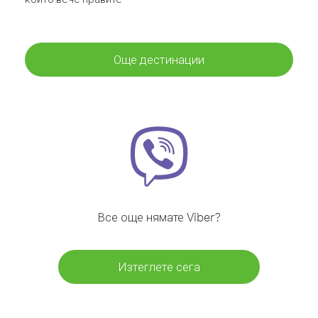
Още дестинации
Все още нямате Viber?
Изтеглете сега