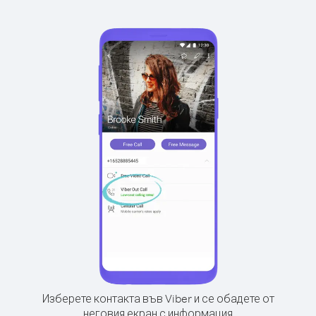
Изберете контакта във Viber и се обадете от
неговия екран с информация