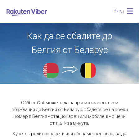
Вход
Togg
navig
Как да се обадите до
Белгия от Беларус
С Viber Out можете да направите качествени
обаждания до Белгия от Беларус.
Обадете се на всеки
номер в Белгия - стационарен или мобилен! - с цени
от 11.9 ¢ за минута.
Купете кредитни пакети или абонаментен план, за да