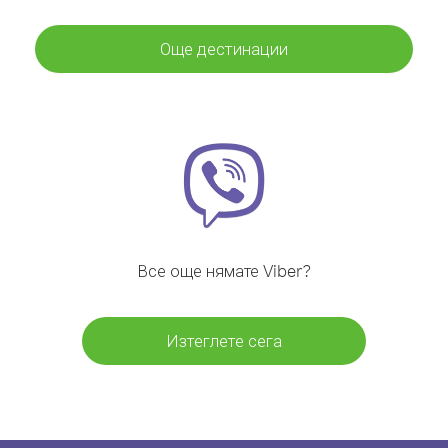
Още дестинации
Все още нямате Viber?
Изтеглете сега