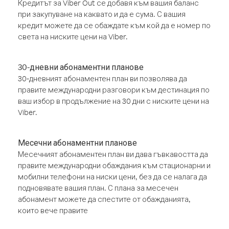
Кредитът за Viber Out се добавя към вашия баланс
при закупуване на каквато и да е сума. С вашия
кредит можете да се обаждате към кой да е номер по
света на ниските цени на Viber.
30-дневни абонаментни планове
30-дневният абонаментен план ви позволява да
правите международни разговори към дестинация по
ваш избор в продължение на 30 дни с ниските цени на
Viber.
Месечни абонаментни планове
Месечният абонаментен план ви дава гъвкавостта да
правите международни обаждания към стационарни и
мобилни телефони на ниски цени, без да се налага да
подновявате вашия план. С плана за месечен
абонамент можете да спестите от обажданията,
които вече правите