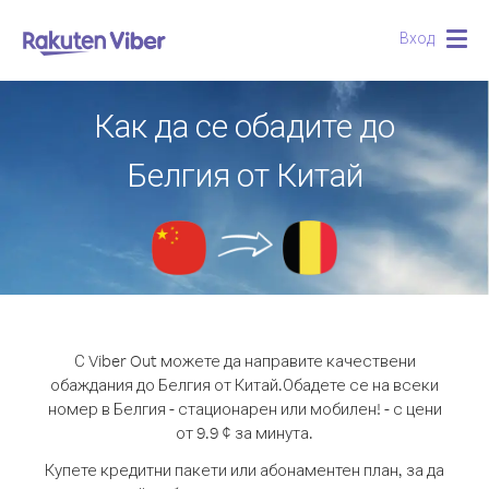
Вход
Togg
navig
Как да се обадите до
Белгия от Китай
С Viber Out можете да направите качествени
обаждания до Белгия от Китай.
Обадете се на всеки
номер в Белгия - стационарен или мобилен! - с цени
от 9.9 ¢ за минута.
Купете кредитни пакети или абонаментен план, за да