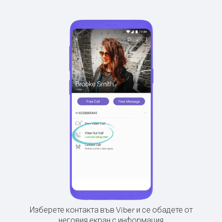
Изберете контакта във Viber и се обадете от
неговия екран с информация