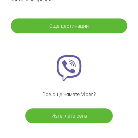
Още дестинации
Все още нямате Viber?
Изтеглете сега