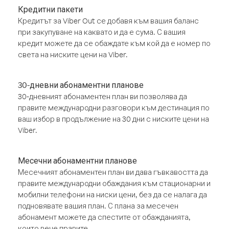
Кредитни пакети
Кредитът за Viber Out се добавя към вашия баланс
при закупуване на каквато и да е сума. С вашия
кредит можете да се обаждате към кой да е номер по
света на ниските цени на Viber.
30-дневни абонаментни планове
30-дневният абонаментен план ви позволява да
правите международни разговори към дестинация по
ваш избор в продължение на 30 дни с ниските цени на
Viber.
Месечни абонаментни планове
Месечният абонаментен план ви дава гъвкавостта да
правите международни обаждания към стационарни и
мобилни телефони на ниски цени, без да се налага да
подновявате вашия план. С плана за месечен
абонамент можете да спестите от обажданията,
които вече правите