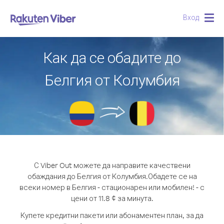
Вход
Togg
navig
Как да се обадите до
Белгия от Колумбия
С Viber Out можете да направите качествени
обаждания до Белгия от Колумбия.
Обадете се на
всеки номер в Белгия - стационарен или мобилен! - с
цени от 11.8 ¢ за минута.
Купете кредитни пакети или абонаментен план, за да