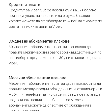
Кредитни пакети
Кредитът за Viber Out се добавя към вашия баланс
при закупуване на каквато и да е сума. С вашия
кредит можете да се обаждате към кой да е номер по
света на ниските цени на Viber.
30-дневни абонаментни планове
30-дневният абонаментен план ви позволява да
правите международни разговори към дестинация по
ваш избор в продължение на 30 дни с ниските цени на
Viber.
Месечни абонаментни планове
Месечният абонаментен план ви дава гъвкавостта да
правите международни обаждания към стационарни и
мобилни телефони на ниски цени, без да се налага да
подновявате вашия план. С плана за месечен
абонамент можете да спестите от обажданията,
които вече правите