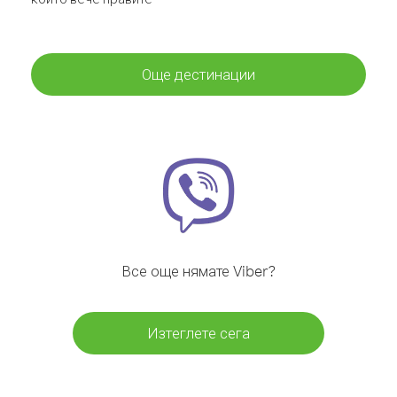
Още дестинации
Все още нямате Viber?
Изтеглете сега