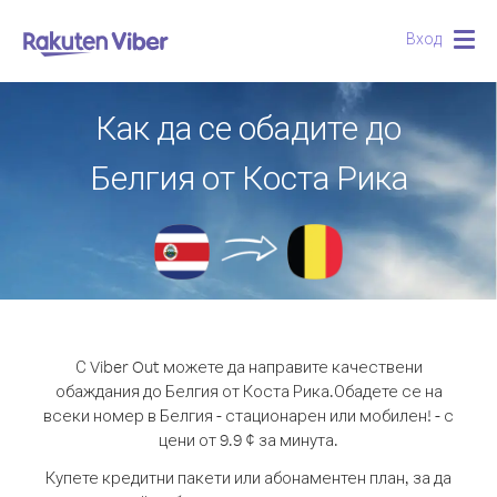
Вход
Togg
navig
Как да се обадите до
Белгия от Коста Рика
С Viber Out можете да направите качествени
обаждания до Белгия от Коста Рика.
Обадете се на
всеки номер в Белгия - стационарен или мобилен! - с
цени от 9.9 ¢ за минута.
Купете кредитни пакети или абонаментен план, за да