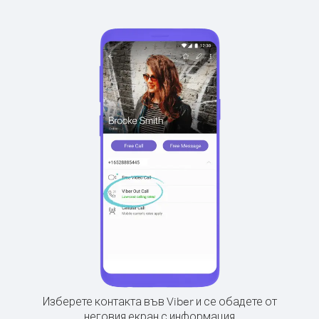
Изберете контакта във Viber и се обадете от
неговия екран с информация