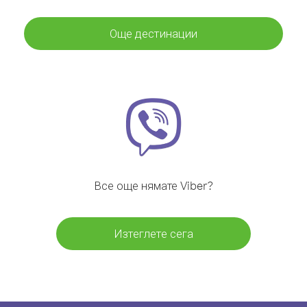
Още дестинации
Все още нямате Viber?
Изтеглете сега