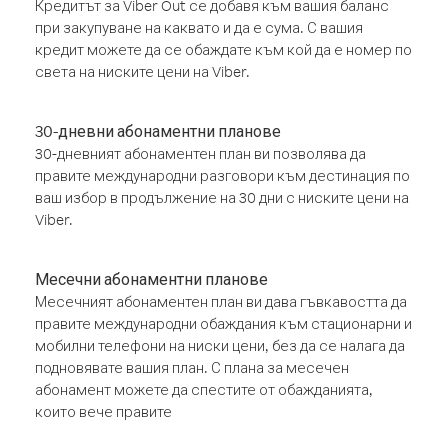
Кредитът за Viber Out се добавя към вашия баланс
при закупуване на каквато и да е сума. С вашия
кредит можете да се обаждате към кой да е номер по
света на ниските цени на Viber.
30-дневни абонаментни планове
30-дневният абонаментен план ви позволява да
правите международни разговори към дестинация по
ваш избор в продължение на 30 дни с ниските цени на
Viber.
Месечни абонаментни планове
Месечният абонаментен план ви дава гъвкавостта да
правите международни обаждания към стационарни и
мобилни телефони на ниски цени, без да се налага да
подновявате вашия план. С плана за месечен
абонамент можете да спестите от обажданията,
които вече правите