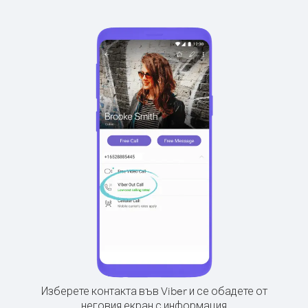
Изберете контакта във Viber и се обадете от
неговия екран с информация