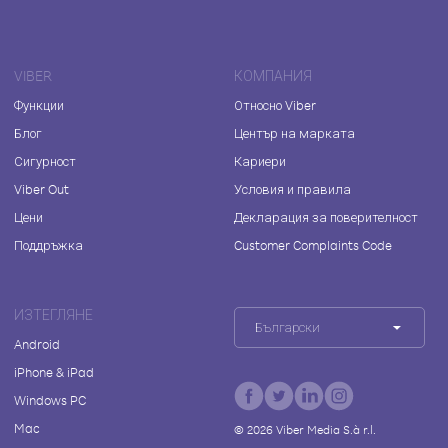
VIBER
КОМПАНИЯ
Функции
Относно Viber
Блог
Център на марката
Сигурност
Кариери
Viber Out
Условия и правила
Цени
Декларация за поверителност
Поддръжка
Customer Complaints Code
ИЗТЕГЛЯНЕ
Български
Android
iPhone & iPad
Windows PC
Mac
©
2026
Viber Media S.à r.l.