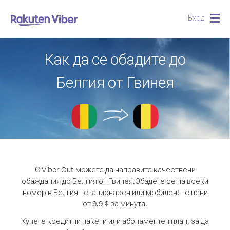
Вход
Togg
navig
Как да се обадите до
Белгия от Гвинея
С Viber Out можете да направите качествени
обаждания до Белгия от Гвинея.
Обадете се на всеки
номер в Белгия - стационарен или мобилен! - с цени
от 9.9 ¢ за минута.
Купете кредитни пакети или абонаментен план, за да