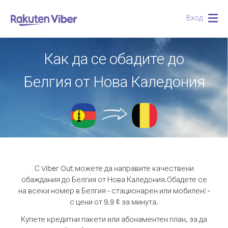
Вход
Togg
navig
Как да се обадите до
Белгия от Нова Каледония
С Viber Out можете да направите качествени
обаждания до Белгия от Нова Каледония.
Обадете се
на всеки номер в Белгия - стационарен или мобилен! -
с цени от 9.9 ¢ за минута.
Купете кредитни пакети или абонаментен план, за да