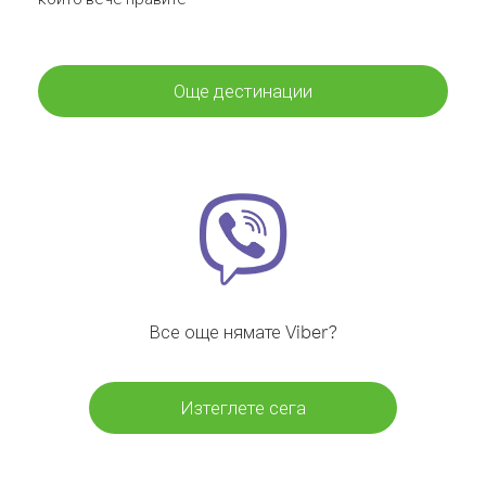
Още дестинации
Все още нямате Viber?
Изтеглете сега