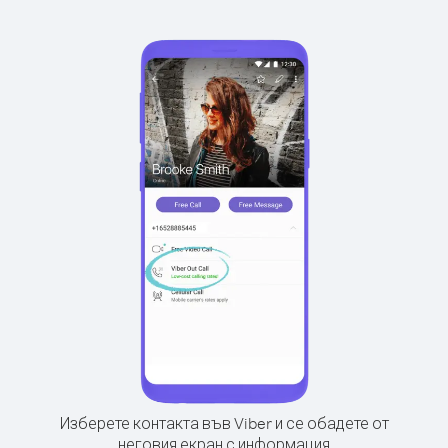
Изберете контакта във Viber и се обадете от
неговия екран с информация