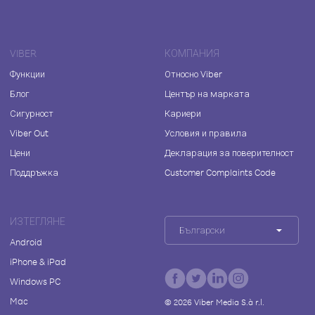
VIBER
КОМПАНИЯ
Функции
Относно Viber
Блог
Център на марката
Сигурност
Кариери
Viber Out
Условия и правила
Цени
Декларация за поверителност
Поддръжка
Customer Complaints Code
ИЗТЕГЛЯНЕ
Български
Android
iPhone & iPad
Windows PC
Mac
©
2026
Viber Media S.à r.l.