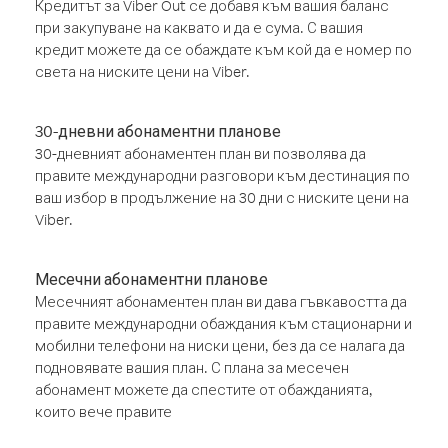
Кредитът за Viber Out се добавя към вашия баланс
при закупуване на каквато и да е сума. С вашия
кредит можете да се обаждате към кой да е номер по
света на ниските цени на Viber.
30-дневни абонаментни планове
30-дневният абонаментен план ви позволява да
правите международни разговори към дестинация по
ваш избор в продължение на 30 дни с ниските цени на
Viber.
Месечни абонаментни планове
Месечният абонаментен план ви дава гъвкавостта да
правите международни обаждания към стационарни и
мобилни телефони на ниски цени, без да се налага да
подновявате вашия план. С плана за месечен
абонамент можете да спестите от обажданията,
които вече правите