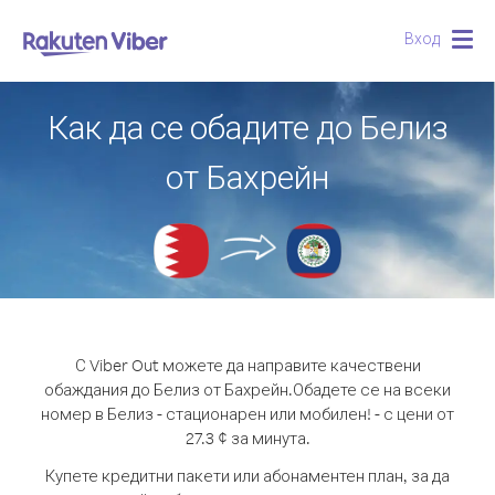
Вход
Togg
navig
Как да се обадите до Белиз
от Бахрейн
С Viber Out можете да направите качествени
обаждания до Белиз от Бахрейн.
Обадете се на всеки
номер в Белиз - стационарен или мобилен! - с цени от
27.3 ¢ за минута.
Купете кредитни пакети или абонаментен план, за да