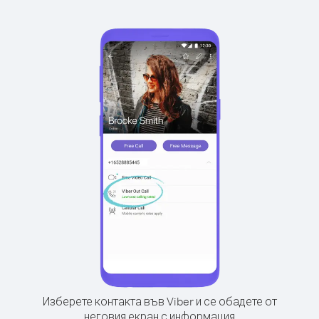
Изберете контакта във Viber и се обадете от
неговия екран с информация