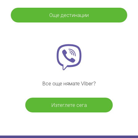
Още дестинации
Все още нямате Viber?
Изтеглете сега