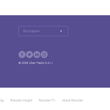
Български
©
2026
Viber Media S.à r.l.
ing
Rakuten Insight
Rakuten TV
About Rakuten