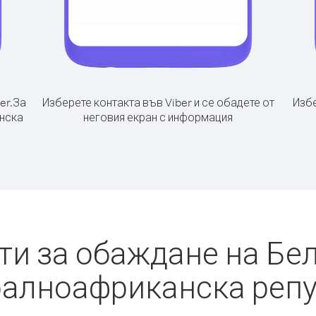
er.
За
Изберете контакта във Viber и се обадете от
Избе
анска
неговия екран с информация
ти за обаждане на Бел
алноафриканска реп