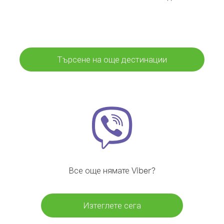
Търсене на още дестинации
Все още нямате Viber?
Изтеглете сега