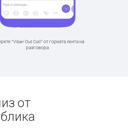
рете “Viber Out Call” от горната лента на
разговора
из от
ублика