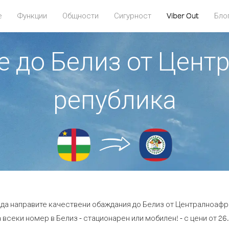
е
Функции
Общности
Сигурност
Viber Out
Бло
те до Белиз от Цен
република
е да направите качествени обаждания до Белиз от Централноафр
 всеки номер в Белиз - стационарен или мобилен! - с цени от 26.