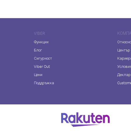
VIBER
КОМП
Функции
Относно
Блог
Център
Сигурност
Кариер
Viber Out
Услови
Цени
Деклар
Поддръжка
Custome