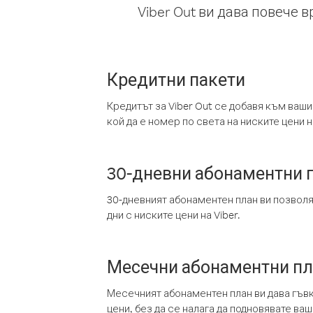
Viber Out ви дава повече 
Кредитни пакети
Кредитът за Viber Out се добавя към ваши
кой да е номер по света на ниските цени на
30-дневни абонаментни 
30-дневният абонаментен план ви позвол
дни с ниските цени на Viber.
Месечни абонаментни п
Месечният абонаментен план ви дава гъв
цени, без да се налага да подновявате ва