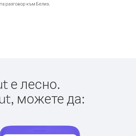
ута разговор към Белиз.
t е лесно.
ut, можете да: