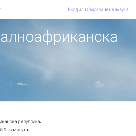
г
Вход
или
Създаване на акаунт
тралноафриканска
иканска република.
0 ¢ за минута.