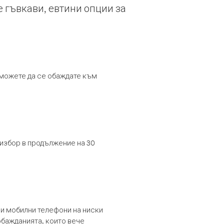
е гъвкави, евтини опции за
т можете да се обаждате към
 избор в продължение на 30
и мобилни телефони на ниски
обажданията, които вече