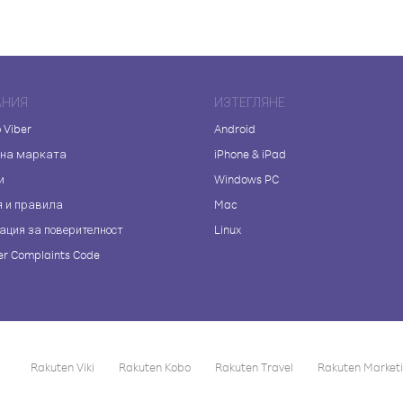
АНИЯ
ИЗТЕГЛЯНЕ
 Viber
Android
 на марката
iPhone & iPad
и
Windows PC
я и правила
Mac
ация за поверителност
Linux
r Complaints Code
Rakuten Viki
Rakuten Kobo
Rakuten Travel
Rakuten Market