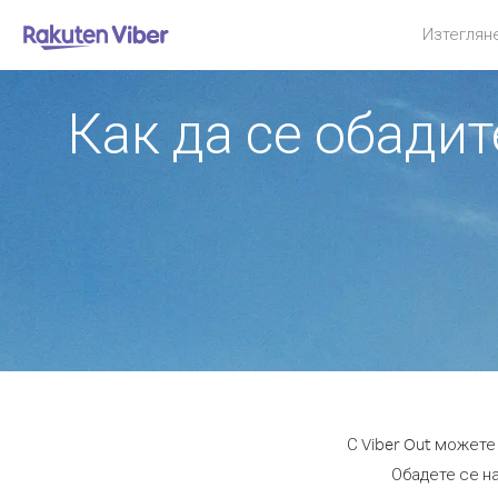
Изтеглян
Как да се обади
С Viber Out может
Обадете се на